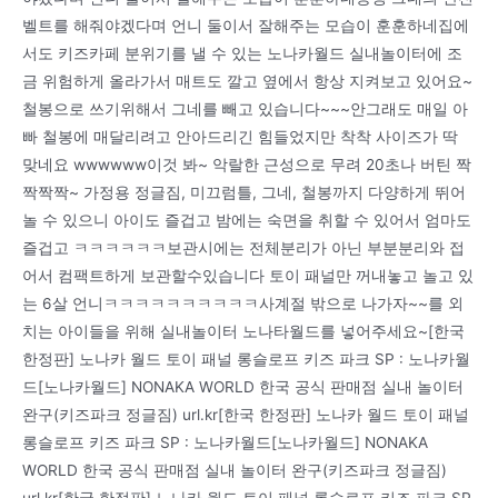
벨트를 해줘야겠다며 언니 둘이서 잘해주는 모습이 훈훈하네집에
서도 키즈카페 분위기를 낼 수 있는 노나카월드 실내놀이터에 조
금 위험하게 올라가서 매트도 깔고 옆에서 항상 지켜보고 있어요~
철봉으로 쓰기위해서 그네를 빼고 있습니다~~~안그래도 매일 아
빠 철봉에 매달리려고 안아드리긴 힘들었지만 착착 사이즈가 딱
맞네요 wwwwww이것 봐~ 악랄한 근성으로 무려 20초나 버틴 짝
짝짝짝~ 가정용 정글짐, 미끄럼틀, 그네, 철봉까지 다양하게 뛰어
놀 수 있으니 아이도 즐겁고 밤에는 숙면을 취할 수 있어서 엄마도
즐겁고 ㅋㅋㅋㅋㅋㅋ보관시에는 전체분리가 아닌 부분분리와 접
어서 컴팩트하게 보관할수있습니다 토이 패널만 꺼내놓고 놀고 있
는 6살 언니ㅋㅋㅋㅋㅋㅋㅋㅋㅋㅋ사계절 밖으로 나가자~~를 외
치는 아이들을 위해 실내놀이터 노나타월드를 넣어주세요~[한국
한정판] 노나카 월드 토이 패널 롱슬로프 키즈 파크 SP : 노나카월
드[노나카월드] NONAKA WORLD 한국 공식 판매점 실내 놀이터
완구(키즈파크 정글짐) url.kr[한국 한정판] 노나카 월드 토이 패널
롱슬로프 키즈 파크 SP : 노나카월드[노나카월드] NONAKA
WORLD 한국 공식 판매점 실내 놀이터 완구(키즈파크 정글짐)
url.kr[한국 한정판] 노나카 월드 토이 패널 롱슬로프 키즈 파크 SP