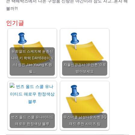
큰 택배박스에서 나온 구성품 신랑은 야간이라 잠도 자고..혼자 해
볼까?!
인기글
유희열의 스케치북 윤종신
나이 키 학력 DAY6(데이식
스) 성진 Jae Young K 원
자율신경검사 '두안톤'으로
필…
받아보세요
번즈 올드 스쿨 유나이티드
무스너클 남성다운자켓 3Q
애로우 한정색상 블루
재킷 추천 사이즈 팁