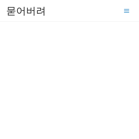
콘
묻어버려
텐
Main
츠
Men
로
건
너
뛰
기