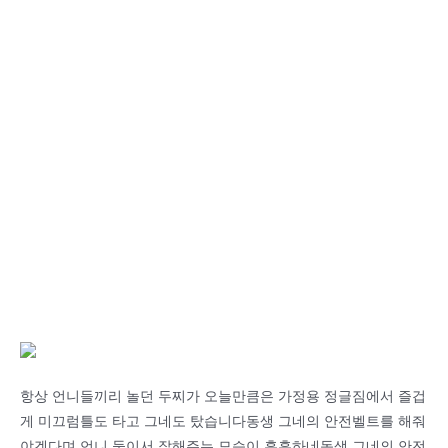
항상 언니들끼리 놀던 두찌가 오늘만큼은 가정용 정글짐에서 즐겁
게 미끄럼틀도 타고 그네도 탔습니다동생 그네의 안전벨트를 해줘
야겠다며 언니 둘이서 잘해주는 모습이 훈훈하네동생 그네의 안전