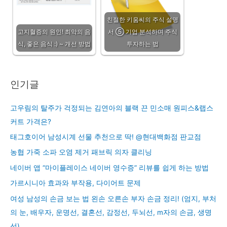
친절한 키움씨의 주식 설명
고지혈증의 원인! 최악의 음
서 ⑤ 기업 분석하며 주식
식, 좋은 음식 :) ~ 개선 방법
투자하는 법
인기글
고우림의 탈주가 걱정되는 김연아의 블랙 끈 민소매 원피스&랩스
커트 가격은?
태그호이어 남성시계 선물 추천으로 딱! @현대백화점 판교점
농협 가죽 소파 오염 제거 패브릭 의자 클리닝
네이버 앱 “마이플레이스 네이버 영수증” 리뷰를 쉽게 하는 방법
가르시니아 효과와 부작용, 다이어트 문제
여성 남성의 손금 보는 법 왼손 오른손 부자 손금 정리! (엄지, 부처
의 눈, 배우자, 운명선, 결혼선, 감정선, 두뇌선, m자의 손금, 생명
선)