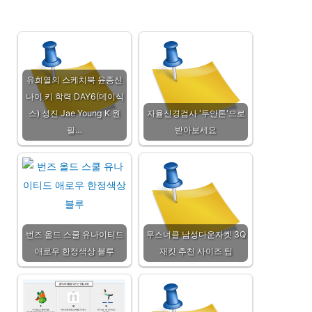
유희열의 스케치북 윤종신
나이 키 학력 DAY6(데이식
스) 성진 Jae Young K 원
자율신경검사 '두안톤'으로
필…
받아보세요
번즈 올드 스쿨 유나이티드
무스너클 남성다운자켓 3Q
애로우 한정색상 블루
재킷 추천 사이즈 팁