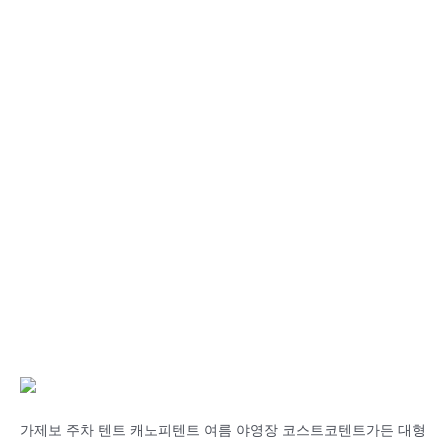
가제보 주차 텐트 캐노피텐트 여름 야영장 코스트코텐트가든 대형