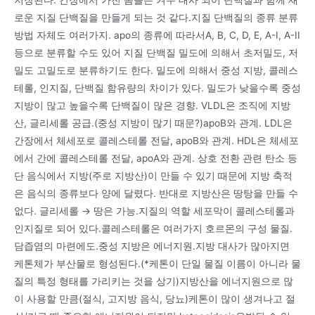
로운 지질 단백질을 만들게 되는 것 같다.지질 단백질의 종류 분류
방법 자체도 여러가지. apo의 종류에 따라서A, B, C, D, E, A-I, A-II
등으로 분류할 수도 있어 지질 단백질 밀도에 의해서 초저밀도, 저
밀도 고밀도로 분류하기도 한다. 밀도에 의해서 중성 지방, 콜레스
테롤, 인지질, 단백질 함유량의 차이가 있다. 밀도가 낮을수록 중성
지방이 많고 높을수록 단백질이 많은 경향. VLDL은 조직에 지방
산, 글리세롤 공급.(중성 지방이 많기 때문?)apoB와 관계. LDL은
간장에서 체세포로 콜레스테롤 전달, apoB와 관계. HDL은 체세포
에서 간에 콜레스테롤 전달, apoA와 관계. 상호 전환 관련 탄소 등
단 음식에서 지방(주로 지방산)이 만들 수 있기 때문에 지방 축적
은 음식의 종류보다 양에 달렸다. 반대로 지방산은 땅탕을 만들 수
없다. 글리세롤 → 땅은 가능.지질의 역할 세포막이 콜레스테롤과
인지질로 되어 있다.콜레스테롤은 여러가지 호르몬의 구성 물질.
담즙염의 마련에도.중성 지방은 에너지원.지방 대사가 많아지면
케톤체가 부산물로 형성된다.(*케톤이 단일 물질 이름이 아니라 물
질의 특정 형태를 가리키는 것을 상기)지방산을 에너지원으로 많
이 사용할 만큼(절식, 고지방 음식, 당뇨)케톤이 많이 생겨나고 절