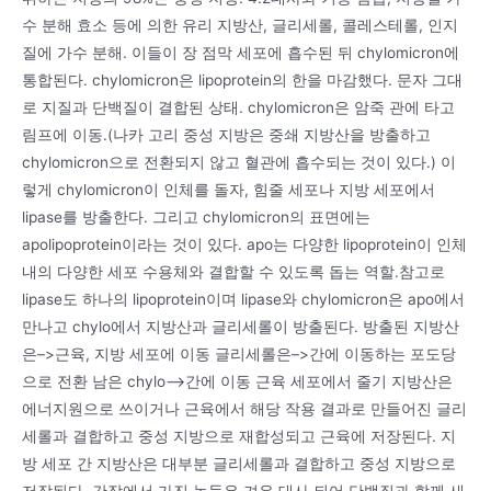
수 분해 효소 등에 의한 유리 지방산, 글리세롤, 콜레스테롤, 인지
질에 가수 분해. 이들이 장 점막 세포에 흡수된 뒤 chylomicron에
통합된다. chylomicron은 lipoprotein의 한을 마감했다. 문자 그대
로 지질과 단백질이 결합된 상태. chylomicron은 암죽 관에 타고
림프에 이동.(나카 고리 중성 지방은 중쇄 지방산을 방출하고
chylomicron으로 전환되지 않고 혈관에 흡수되는 것이 있다.) 이
렇게 chylomicron이 인체를 돌자, 힘줄 세포나 지방 세포에서
lipase를 방출한다. 그리고 chylomicron의 표면에는
apolipoprotein이라는 것이 있다. apo는 다양한 lipoprotein이 인체
내의 다양한 세포 수용체와 결합할 수 있도록 돕는 역할.참고로
lipase도 하나의 lipoprotein이며 lipase와 chylomicron은 apo에서
만나고 chylo에서 지방산과 글리세롤이 방출된다. 방출된 지방산
은–>근육, 지방 세포에 이동 글리세롤은–>간에 이동하는 포도당
으로 전환 남은 chylo–>간에 이동 근육 세포에서 줄기 지방산은
에너지원으로 쓰이거나 근육에서 해당 작용 결과로 만들어진 글리
세롤과 결합하고 중성 지방으로 재합성되고 근육에 저장된다. 지
방 세포 간 지방산은 대부분 글리세롤과 결합하고 중성 지방으로
저장된다. 간장에서 가진 놈들은 겨우 대사 되어 단백질과 함께 새