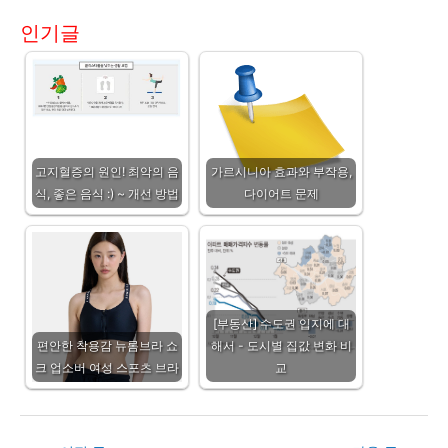
인기글
고지혈증의 원인! 최악의 음
가르시니아 효과와 부작용,
식, 좋은 음식 :) ~ 개선 방법
다이어트 문제
[부동산] 수도권 입지에 대
편안한 착용감 뉴롬브라 쇼
해서 - 도시별 집값 변화 비
크 업소버 여성 스포츠 브라
교
Post