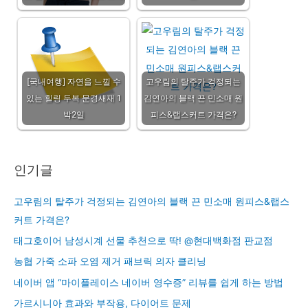
[국내여행] 자연을 느낄 수
고우림의 탈주가 걱정되는
있는 힐링 두복 문경새재 1
김연아의 블랙 끈 민소매 원
박2일
피스&랩스커트 가격은?
인기글
고우림의 탈주가 걱정되는 김연아의 블랙 끈 민소매 원피스&랩스
커트 가격은?
태그호이어 남성시계 선물 추천으로 딱! @현대백화점 판교점
농협 가죽 소파 오염 제거 패브릭 의자 클리닝
네이버 앱 “마이플레이스 네이버 영수증” 리뷰를 쉽게 하는 방법
가르시니아 효과와 부작용, 다이어트 문제