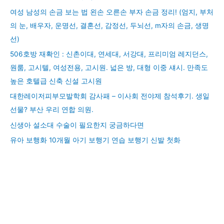
여성 남성의 손금 보는 법 왼손 오른손 부자 손금 정리! (엄지, 부처
의 눈, 배우자, 운명선, 결혼선, 감정선, 두뇌선, m자의 손금, 생명
선)
506호방 재확인 : 신촌이대, 연세대, 서강대, 프리미엄 레지던스,
원룸, 고시텔, 여성전용, 고시원. 넓은 방, 대형 이중 섀시. 만족도
높은 호텔급 신축 신설 고시원
대한레이저피부모발학회 감사패 – 이사회 전야제 참석후기. 생일
선물? 부산 우리 연합 의원.
신생아 설소대 수술이 필요한지 궁금하다면
유아 보행화 10개월 아기 보행기 연습 보행기 신발 첫화