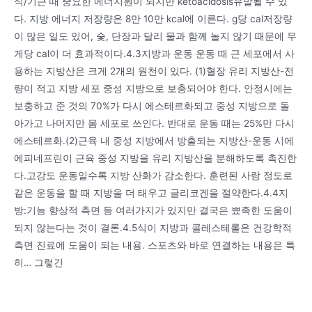
식/기근 때 중요한 에너지원이 되지만 ketoacidosis유발될 수 있
다. 지방 에너지 저장량은 8만 10만 kcal에 이른다. g당 cal저장량
이 많은 일도 있어, 숯, 단장과 달리 물과 함께 놀지 않기 때문에 무
게당 cal이 더 효과적이다.4.3지방과 운동 운동 때 근 세포에서 사
용하는 지방산은 크게 2개의 원천이 있다. (1)혈장 유리 지방산-전
량이 적고 지방 세포 중성 지방으로 보충되어야 한다. 안정시에는
보충하고 준 것의 70%가 다시 에스테르화되고 중성 지방으로 돌
아가고 나머지만 몸 세포로 쓰인다. 반대로 운동 때는 25%만 다시
에스테르화.(2)근육 내 중성 지방에서 방출되는 지방산-운동 시에
에피네프린이 근육 중성 지방을 유리 지방산을 분해하도록 촉진한
다.고강도 운동일수록 지방 산화가 감소한다. 훈련된 사람 정도로
같은 운동을 할 때 지방을 더 태우고 글리코겐을 절약한다.4.4지
방:기능 향상적 측면 등 여러가지가 있지만 결국은 뾰족한 도움이
되지 않는다는 것이 결론.4.5식이 지방과 콜레스테롤은 건강학적
측면 진료에 도움이 되는 내용. 스포츠와 바로 연결하는 내용은 특
히… 그렇긴