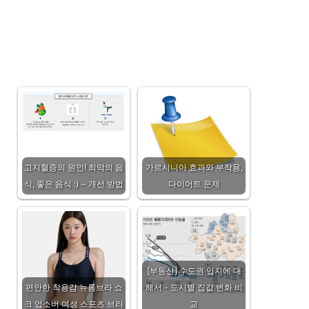
고지혈증의 원인! 최악의 음
가르시니아 효과와 부작용,
식, 좋은 음식 :) ~ 개선 방법
다이어트 문제
[부동산] 수도권 입지에 대
편안한 착용감 뉴롬브라 쇼
해서 - 도시별 집값 변화 비
크 업소버 여성 스포츠 브라
교