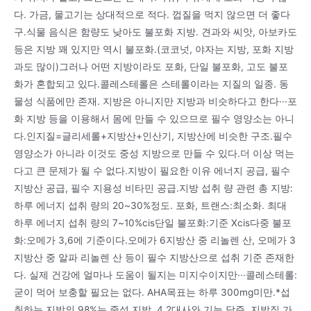
다. 가금, 물고기는 상대적으로 적다. 껍질을 먹지 않으면 더 좋다
구.식물 음식은 함량도 낮아도 불포화 지방. 견과와 씨앗, 아보카도
등은 지방 꽤 있지만 역시 불포화.(코코넛, 야자는 지방, 포화 지방
과도 많이)그러나 어떤 지방이라도 포화, 단일 불포화, 고도 불포
화가 혼합되고 있다.콜레스테롤은 스테롤이라는 지질의 일종. 동
물성 식품에만 존재. 지방은 아니지만 지방과 비슷하다고 한다···포
화 지방 등을 이용해서 몸에 만들 수 있으므로 필수 영양소는 아니
다.인지질=글리세롤+지방산+인산기, 지방산에 비슷한 구조.필수
영양소가 아니라 이것도 중성 지방으로 만들 수 있다.더 이상 먹는
다고 큰 문제가 될 수 없다.지방이 필요한 이유 에너지 공급, 필수
지방산 공급, 필수 지용성 비타민 공급.지방 섭취 량 관련 총 지방:
하루 에너지 섭취 량의 20~30%정도. 포화, 트랜스:최소화. 최대
하루 에너지 섭취 량의 7~10%cis단일 불포화:기준 Xcis다중 불포
화:오메가 3,6에 기준이다.오메가 6지방산 중 리놀렌 산, 오메가 3
지방산 중 알파 리놀렌 산 등이 필수 지방산으로 섭취 기준 존재한
다. 실제 건강에 얼마나 도움이 될지는 미지수이지만···콜레스테롤:
굳이 먹어 보충할 필요는 없다. AHA목표는 하루 300mg미만.*섭
취하는 지방의 98%는 중성 지방. 4.2대사와 기능 담즙, 지방질 가