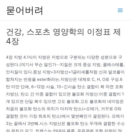
콘
묻어버려
텐
Main
츠
Men
로
건강, 스포츠 영양학의 이정표 제
건
4장
너
뛰
기
4장 지방 4.1식이 지방은 지방으로 구분되는 다양한 성분으로 구
성된다.(여기서 무슨 말인가···지질은 크게 중성 지방, 콜레스테롤,
인지질이 있다.중성 지방=3지방산+1글리세롤처럼 산과 알코올이
합쳐지는 반응을 ester화라는.지방산은 대체로 C, H, O로 구성.6
탄 미만 단쇄, 6~12장 사슬, 13~긴사슬 탄소 결합이 꽉 차면 포화
지방산, 탄소 간 이중 결합이 있으면 불포화 지방산.이중 결합이 1
개 있으면 단일 복수 있으면 고도 불포화.고도 불포화의 네이밍은
처음의 불포화 탄소의 위치가 마지막 탄소(=오메가, 거꾸로 O와
결합한 것이 가장 최초의 탄소)에서 몇번째인가 결정된다. 오메가
3는 끝에서 3번째.시스 지방산은 불포화 탄소 두개에 결합한 수소
의 위치가 같고, 트랜스는 반대야.육류, 우유계에 포화 지방이 많