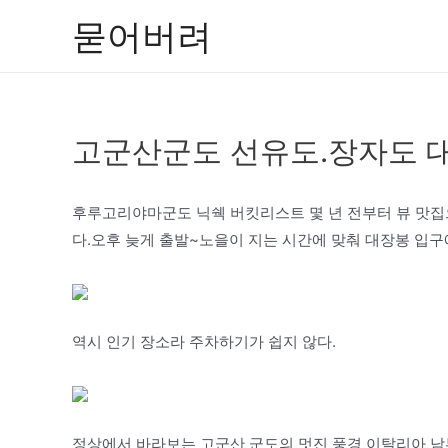
콘
묻어버려
텐
츠
로
건
고군산군도 선유도.장자도 
너
뛰
기
후루고리야마군도 닉쉑 버킷리스트 몇 년 전부터 뷰 맛집
다.오후 늦게 출발~노을이 지는 시간에 맞춰 대장봉 입구
역시 인기 장소라 주차하기가 쉽지 않다.
정상에서 바라보는 고군산 군도의 멋진 풍경 이탈리아 남부