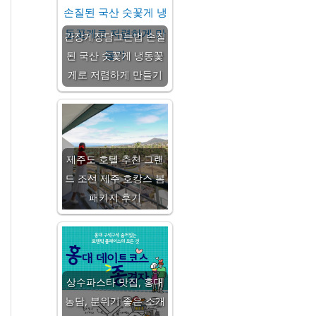
간장게장담그는법 손질
된 국산 숫꽃게 냉동꽃
게로 저렴하게 만들기
제주도 호텔 추천 그랜
드 조선 제주 호캉스 봄
패키지 후기
상수파스타 맛집, 홍대
농담, 분위기 좋은 소개