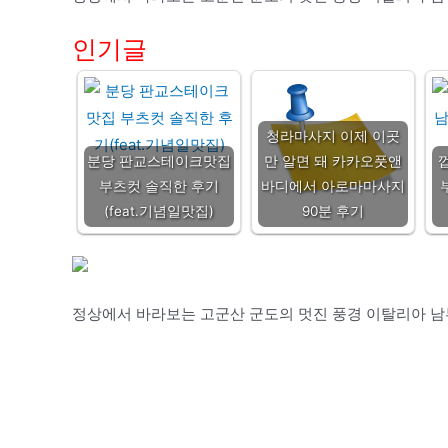
인기글
청라마사지 이제 이곳
분당 판교스테이크맛집
만 알면 돼 카카오풋앤
부츠컷 솔직한 후기
바디에서 아로마마사지
(feat.기념일맛집)
90분 후기
정상에서 바라보는 고군산 군도의 멋진 풍경 이탈리아 남부