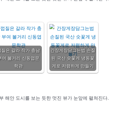
껍질은 갈라 작가 충남
간장게장담그는법 손질
부여 볼거리 신동엽문
된 국산 숫꽃게 냉동꽃
학관
게로 저렴하게 만들기
 해안 도시를 보는 듯한 멋진 뷰가 눈앞에 펼쳐진다.