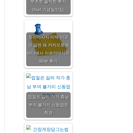
부츠컷 솔직한 후기
(feat.기념일맛집)
청라마사지 이제 이곳
만 알면 돼 카카오풋앤
바디에서 아로마마사지
90분 후기
껍질은 갈라 작가 충남
부여 볼거리 신동엽문
학관