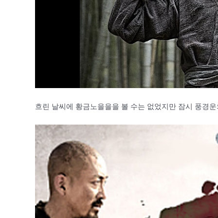
흐린 날씨에 황금노을을을 볼 수는 없었지만 잠시 풍경운