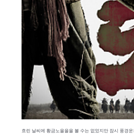
흐린 날씨에 황금노을을을 볼 수는 없었지만 잠시 풍경운