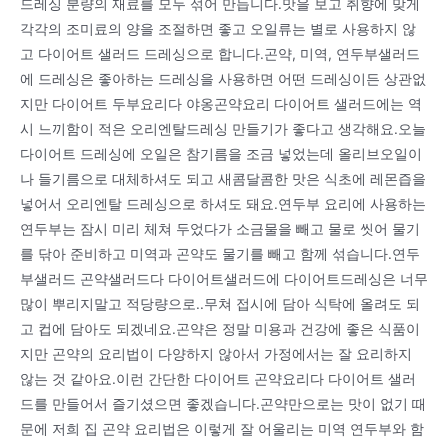
드레싱 분량의 재료를 모두 섞어 만듭니다.맛을 보고 취향에 맞게
각각의 조미료의 양을 조절하면 좋고 오일류는 별로 사용하지 않
고 다이어트 샐러드 드레싱으로 합니다.곤약, 미역, 연두부샐러드
에 드레싱은 좋아하는 드레싱을 사용하면 어떤 드레싱이든 상관없
지만 다이어트 두부요리다 야옹곤약요리 다이어트 샐러드에는 역
시 느끼함이 적은 오리엔탈드레싱 만들기가 좋다고 생각해요.오늘
다이어트 드레싱에 오일은 참기름을 조금 넣었는데 올리브오일이
나 들기름으로 대체하셔도 되고 새콤달콤한 맛은 식초에 레몬즙을
넣어서 오리엔탈 드레싱으로 하셔도 돼요.연두부 요리에 사용하는
연두부는 잠시 미리 체쳐 두었다가 소금물을 빼고 물로 씻어 물기
를 닦아 준비하고 미역과 곤약도 물기를 빼고 함께 섞습니다.연두
부샐러드 곤약샐러드다 다이어트샐러드에 다이어트드레싱은 너무
많이 뿌리지말고 적당량으로..무쳐 접시에 담아 식탁에 올려도 되
고 컵에 담아도 되겠네요.곤약은 정말 미용과 건강에 좋은 식품이
지만 곤약의 요리법이 다양하지 않아서 가정에서는 잘 요리하지
않는 것 같아요.이런 간단한 다이어트 곤약요리다 다이어트 샐러
드를 만들어서 즐기셨으면 좋겠습니다.곤약만으로는 맛이 없기 때
문에 저희 집 곤약 요리법은 이렇게 잘 어울리는 미역 연두부와 함