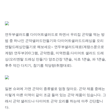
연두부샐러드를 다이어트샐러드로 하면서 우리집 곤약을 먹는 방
법 중 하나인 곤약샐러드만들기와 다이어트샐러드드레싱을 오리
엔탈드레싱만들기로 해보세요~ 연두부샐러드재료(계량스푼으로
계량) 연두부200그램, 곤약한줌, 미역한줌.다이어트 샐러드 드레
싱(오리엔탈 드레싱 만들기) 양조간장 1큰술, 식초 1큰술, 파 1큰술,
후추 약간 다지기, 참기름 적당량(취향대로).
일본 슈퍼에 가면 곤약이 종류별로 엄청 많아요. 곤약 제품 중에는
이렇게 마른 미역이 같이 조금 들어 있는 곤약 제품이 있습니다. 그
래서 곤약 샐러드나 다이어트 곤약 요리를 하는데 아주 간단합니
다.