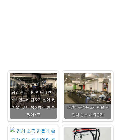
광명 복싱 다이어트에 최적
화!! 연휴에 갑자기 살이 쪘
어요!! 위너 복싱에서 뺄 수
내일배울카드요리학원 브
있어???
런치 실무 배워볼게