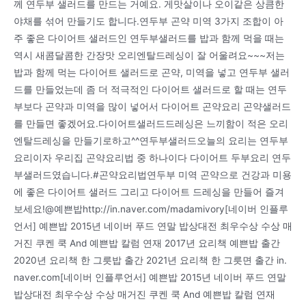
께 연두부 샐러드를 만드는 거예요. 게맛살이나 오이같은 상큼한
야채를 섞어 만들기도 합니다.연두부 곤약 미역 3가지 조합이 아
주 좋은 다이어트 샐러드인 연두부샐러드를 밥과 함께 먹을 때는
역시 새콤달콤한 간장맛 오리엔탈드레싱이 잘 어울려요~~~저는
밥과 함께 먹는 다이어트 샐러드로 곤약, 미역을 넣고 연두부 샐러
드를 만들었는데 좀 더 적극적인 다이어트 샐러드로 할 때는 연두
부보다 곤약과 미역을 많이 넣어서 다이어트 곤약요리 곤약샐러드
를 만들면 좋겠어요.다이어트샐러드드레싱은 느끼함이 적은 오리
엔탈드레싱을 만들기로하고^^연두부샐러드오늘의 요리는 연두부
요리이자 우리집 곤약요리법 중 하나이다 다이어트 두부요리 연두
부샐러드였습니다.#곤약요리법연두부 미역 곤약으로 건강과 미용
에 좋은 다이어트 샐러드 그리고 다이어트 드레싱을 만들어 즐겨
보세요!@예쁜밥http://in.naver.com/madamivory[네이버 인플루
언서] 예쁜밥 2015년 네이버 푸드 연말 밥상대전 최우수상 수상 매
거진 쿠켄 쿡 And 예쁜밥 칼럼 연재 2017년 요리책 예쁜밥 출간
2020년 요리책 한 그릇밥 출간 2021년 요리책 한 그릇면 출간 in.
naver.com[네이버 인플루언서] 예쁜밥 2015년 네이버 푸드 연말
밥상대전 최우수상 수상 매거진 쿠켄 쿡 And 예쁜밥 칼럼 연재