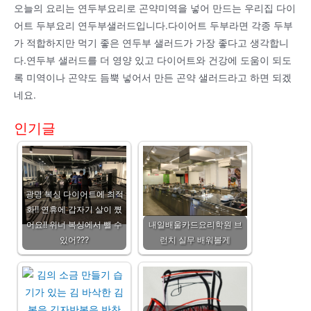
오늘의 요리는 연두부요리로 곤약미역을 넣어 만드는 우리집 다이
어트 두부요리 연두부샐러드입니다.다이어트 두부라면 각종 두부
가 적합하지만 먹기 좋은 연두부 샐러드가 가장 좋다고 생각합니
다.연두부 샐러드를 더 영양 있고 다이어트와 건강에 도움이 되도
록 미역이나 곤약도 듬뿍 넣어서 만든 곤약 샐러드라고 하면 되겠
네요.
인기글
광명 복싱 다이어트에 최적
화!! 연휴에 갑자기 살이 쪘
어요!! 위너 복싱에서 뺄 수
내일배울카드요리학원 브
있어???
런치 실무 배워볼게