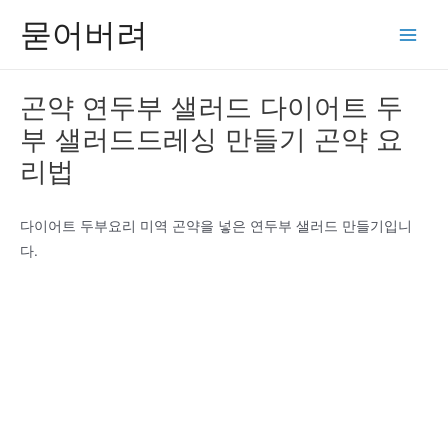
콘
묻어버려
텐
Main
츠
Men
로
곤약 연두부 샐러드 다이어트 두
건
부 샐러드드레싱 만들기 곤약 요
너
뛰
리법
기
다이어트 두부요리 미역 곤약을 넣은 연두부 샐러드 만들기입니
다.