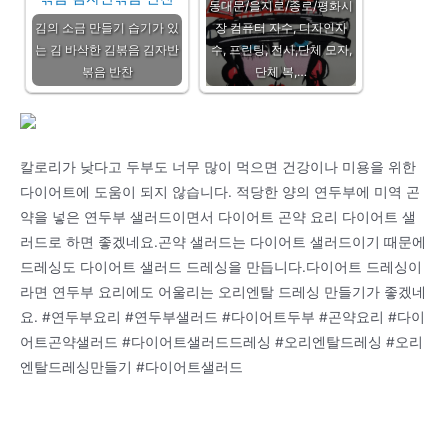
동대문/을지로/종로/평화시
김의 소금 만들기 습기가 있
장 컴퓨터 자수, 디자인자
는 김 바삭한 김볶음 김자반
수, 프린팅, 전사,단체 모자,
볶음 반찬
단체 복,…
칼로리가 낮다고 두부도 너무 많이 먹으면 건강이나 미용을 위한
다이어트에 도움이 되지 않습니다. 적당한 양의 연두부에 미역 곤
약을 넣은 연두부 샐러드이면서 다이어트 곤약 요리 다이어트 샐
러드로 하면 좋겠네요.곤약 샐러드는 다이어트 샐러드이기 때문에
드레싱도 다이어트 샐러드 드레싱을 만듭니다.다이어트 드레싱이
라면 연두부 요리에도 어울리는 오리엔탈 드레싱 만들기가 좋겠네
요. #연두부요리 #연두부샐러드 #다이어트두부 #곤약요리 #다이
어트곤약샐러드 #다이어트샐러드드레싱 #오리엔탈드레싱 #오리
엔탈드레싱만들기 #다이어트샐러드