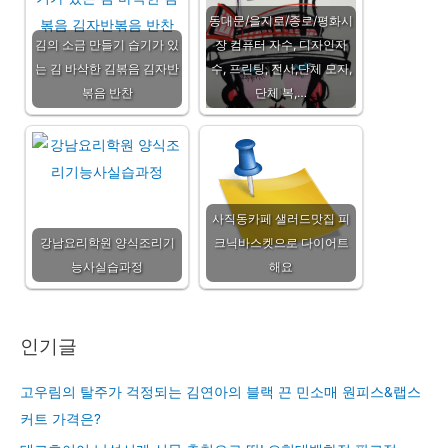
동대문/을지로/종로/평화시
김의 소금 만들기 습기가 있
장 컴퓨터 자수, 디자인자
는 김 바삭한 김볶음 김자반
수, 프린팅, 전사,단체 모자,
볶음 반찬
단체 복,…
사직동카페 샐러드맛집 피
강남요리학원 양식조리기
크닉바스켓으로 다이어트
능사실습과정
해요
인기글
고우림의 탈주가 걱정되는 김연아의 블랙 끈 민소매 원피스&랩스
커트 가격은?