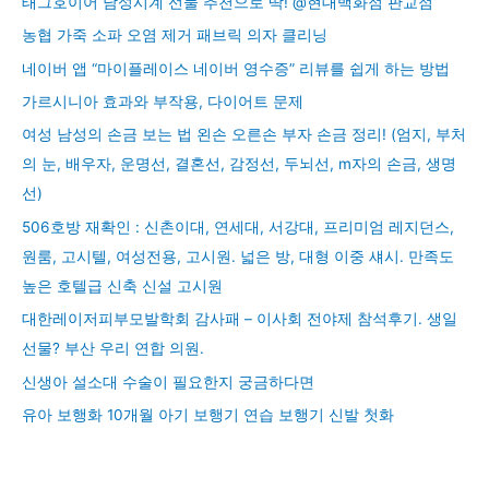
태그호이어 남성시계 선물 추천으로 딱! @현대백화점 판교점
농협 가죽 소파 오염 제거 패브릭 의자 클리닝
네이버 앱 “마이플레이스 네이버 영수증” 리뷰를 쉽게 하는 방법
가르시니아 효과와 부작용, 다이어트 문제
여성 남성의 손금 보는 법 왼손 오른손 부자 손금 정리! (엄지, 부처
의 눈, 배우자, 운명선, 결혼선, 감정선, 두뇌선, m자의 손금, 생명
선)
506호방 재확인 : 신촌이대, 연세대, 서강대, 프리미엄 레지던스,
원룸, 고시텔, 여성전용, 고시원. 넓은 방, 대형 이중 섀시. 만족도
높은 호텔급 신축 신설 고시원
대한레이저피부모발학회 감사패 – 이사회 전야제 참석후기. 생일
선물? 부산 우리 연합 의원.
신생아 설소대 수술이 필요한지 궁금하다면
유아 보행화 10개월 아기 보행기 연습 보행기 신발 첫화