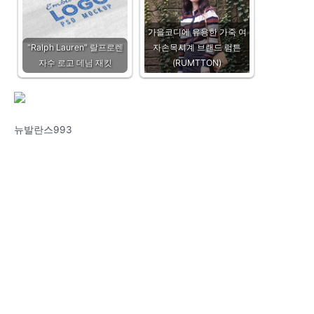
가을코디에 유용한 가죽 여
"Ralph Lauren" 랄프로렌
자손목시계 브랜드 럼튼
자수 로고 데님 재킷
(RUMTTON)
뉴발란스993