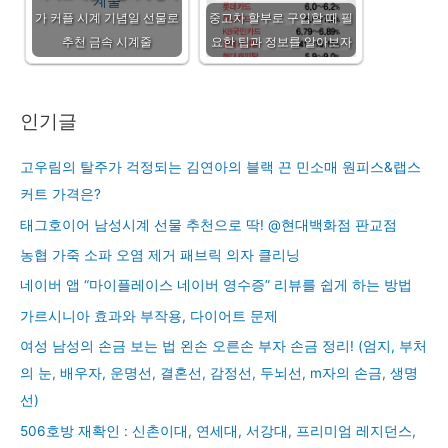
가 커플 시계 기념일 선물로
중고차 할부로 구입할 때 필
추천 금속 시계줄
요한 팁과 정보를 알아보자
인기글
고우림의 탈주가 걱정되는 김연아의 블랙 끈 민소매 원피스&랩스
커트 가격은?
태그호이어 남성시계 선물 추천으로 딱! @현대백화점 판교점
농협 가죽 소파 오염 제거 패브릭 의자 클리닝
네이버 앱 “마이플레이스 네이버 영수증” 리뷰를 쉽게 하는 방법
가르시니아 효과와 부작용, 다이어트 문제
여성 남성의 손금 보는 법 왼손 오른손 부자 손금 정리! (엄지, 부처
의 눈, 배우자, 운명선, 결혼선, 감정선, 두뇌선, m자의 손금, 생명
선)
506호방 재확인 : 신촌이대, 연세대, 서강대, 프리미엄 레지던스,