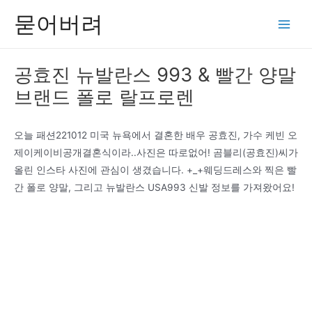
콘
묻어버려
텐
Main
츠
Men
로
공효진 뉴발란스 993 & 빨간 양말
건
브랜드 폴로 랄프로렌
너
뛰
기
오늘 패션221012 미국 뉴욕에서 결혼한 배우 공효진, 가수 케빈 오
제이케이비공개결혼식이라..사진은 따로없어! 곰블리(공효진)씨가
올린 인스타 사진에 관심이 생겼습니다. +_+웨딩드레스와 찍은 빨
간 폴로 양말, 그리고 뉴발란스 USA993 신발 정보를 가져왔어요!