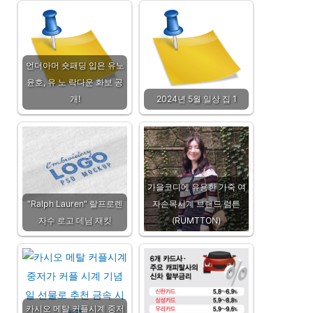
언더아머 숏패딩 입은 유노
윤호, 유 노 락다운 화보 공
개!
2024년 5월 일상 집 1
가을코디에 유용한 가죽 여
"Ralph Lauren" 랄프로렌
자손목시계 브랜드 럼튼
자수 로고 데님 재킷
(RUMTTON)
카시오 메탈 커플시계 중저