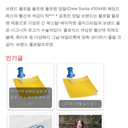
브랜드 폴로랄 플로렌 폴로렌 양말(Crew Socks 410448) 웨딩드
레스와 빨간색 색감이 딱*^^ * 공효진 양말 브랜드는 폴로랄 플로
렌 제품으로 기장은 긴 목스탈! 베이직한 골지스타일과 브랜드 폴
로 시그니처 로고가 수놓여있다. 폴로삭스 색상은 빨간색 외에도
블랙, 화이트 등 다양해서 그날 데일리룩에 맞춰 코디하기 좋을 것
같아. 브랜드 폴로랄프로렌
인기글
언더아머 숏패딩 입은 유노
윤호, 유 노 락다운 화보 공
개!
2024년 5월 일상 집 1