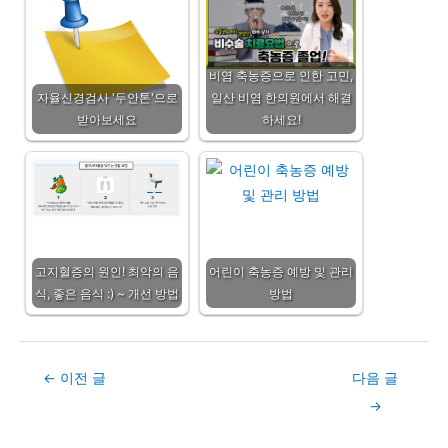
비염 축농증으로 인한 고민,
자율신경검사 '두안톤'으로
일산 비염 한의원에서 해결
받아보세요
하세요!
고지혈증의 원인! 최악의 음
어린이 축농증 예방 및 관리
식, 좋은 음식 :) ~ 개선 방법
방법
Post
←
이전 글
다음 글
navigation
→