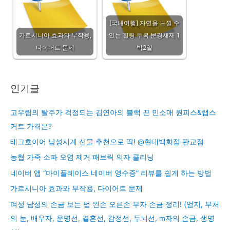
[국내여행] 자연을 느낄 수
가르시니아 효과와 부작용,
있는 힐링 두복 문경새재 1
다이어트 문제
박2일
인기글
고우림의 탈주가 걱정되는 김연아의 블랙 끈 민소매 원피스&랩스
커트 가격은?
태그호이어 남성시계 선물 추천으로 딱! @현대백화점 판교점
농협 가죽 소파 오염 제거 패브릭 의자 클리닝
네이버 앱 “마이플레이스 네이버 영수증” 리뷰를 쉽게 하는 방법
가르시니아 효과와 부작용, 다이어트 문제
여성 남성의 손금 보는 법 왼손 오른손 부자 손금 정리! (엄지, 부처
의 눈, 배우자, 운명선, 결혼선, 감정선, 두뇌선, m자의 손금, 생명