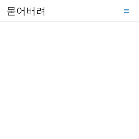
콘
묻어버려
텐
Main
츠
Men
로
건
너
뛰
기