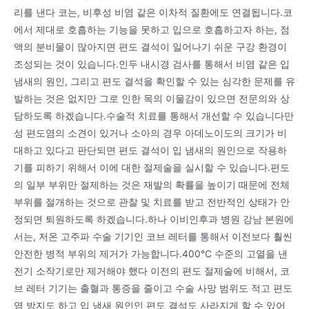
리를 낸다 코는, 비후성 비염 같은 이차적 질환에도 연결됩니다.코
에서 제대로 호흡하는 기능을 못하고 입으로 호흡하고자 하는, 점
액의 분비물이 많아지면 편도 결석이 일어나기 쉬운 구강 환경이
조성되는 것이 있습니다.인두 내시경 검사를 통해서 비염 같은 입
냄새의 원인, 그리고 편도 결석을 확인할 수 있는 심각한 문제를 유
발하는 것은 없지만 그로 인한 목의 이물감이 있으면 전문의와 상
담하도록 하겠습니다.수술적 치료를 통해서 개선할 수 있습니다만
성 편도염의 소견이 있거나 소아의 경우 아데노이도의 크기가 비
대하고 있다고 판단되면 편도 결석이 입 냄새의 원인으로 작용하
기를 피하기 위해서 이에 대한 절제술을 실시할 수 있습니다.편도
의 일부 부위만 절제하는 것은 재발의 확률을 높이기 때문에 전체
부위를 절개하는 것으로 관찰 및 치료를 받고 전반적인 상태가 안
정되면 퇴원하도록 하겠습니다.하나 이비인후과 병원 강남 본원에
서는, 저온 고주파 수술 기기인 코브 레터를 통해서 이전보다 훨씬
안전한 병적 부위의 제거가 가능합니다.400℃ 수준의 고열을 낸
전기 소작기로만 제거해야 했다 이전의 편도 절제술에 비해서, 코
브 레터 기기는 출혈과 통증을 줄이고 수술 사망 범위도 적고 편도
염 방지도 하고 입 냄새 원인인 편도 결석도 사라지게 할 수 있어