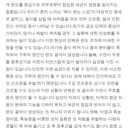
개 편도를 중심으로 외부로부터 침입한 세균이 염증을 일으키는
질환입니다.우리가 흔히 느끼는 “목이 붓는 느낌”이 대표적인 증세
로 꼽히고, 음식을 삼킬 때 어려움을 겪은 연하 곤란증, 열과 오한,
전신 쇠약감 등이 나타날 수 있습니다.초기의 급성 단계의 증상이
가라앉지 않거나 재발이 계속될 경우 그 질환에 대한 만성화를 우
려하는 일이 있습니다.이런 현상의 반복은 편도 조직에 미세한 구
멍을 만들 수도 있습니다.여기에 음식 찌꺼기나 몸의 분비물이 축
적되어 구취의 원인인 편도 결석이 생성됩니다.둘째, 수면시 무호
흡 증후군가끔 자면서 자연스럽게 입이 벌어지다 습관을 가진 사
람이 있습니다.단순한 수면 습관으로 치울 수 있지만, 이런 사소한
행동 또는 구취의 원인이 될 수 있다는 점에 대해서 인지하세요.구
강 건조증을 유발 하기 때문입니다.구강 건조증은 상기도 전반을
건조할 수도 있는데 이런 상황의 반복은 코 골이와 수면시 무호흡
증의 원인이 될 수 있습니다.입안이 마르다 상황은, 타액의 항균 작
용이 본래의 기능을 다하지 못하고 세균의 침입과 번식이 더 쉽고,
편도 결석이 생성되는 또 하나의 이유가 됩니다.셋째, 비염과 축농
증비염, 축농증을 비롯한 코의 질환은 코 막힘을 유발하는 다량의
콧물이 목 뒤에 옮기고 코 루 증후군을 갖게 하기도 합니다.킁킁 소