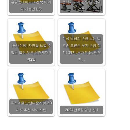
홍길동테마파크 전북 아이
동식 리프트 렌탈 및 임대
와 가볼만한곳
전문
여성 남성의 손금 보는 법
[국내여행] 자연을 느낄 수
왼손 오른손 부자 손금 정
있는 힐링 두복 문경새재 1
리! (엄지, 부처의 눈, 배우
박2일
자,…
무스너클 남성다운자켓 3Q
재킷 추천 사이즈 팁
2024년 5월 일상 집 1