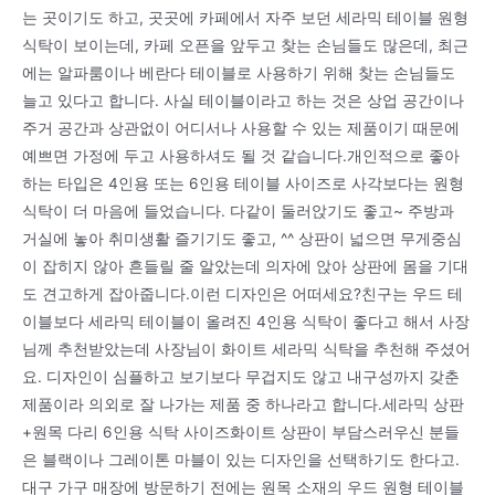
는 곳이기도 하고, 곳곳에 카페에서 자주 보던 세라믹 테이블 원형
식탁이 보이는데, 카페 오픈을 앞두고 찾는 손님들도 많은데, 최근
에는 알파룸이나 베란다 테이블로 사용하기 위해 찾는 손님들도
늘고 있다고 합니다. 사실 테이블이라고 하는 것은 상업 공간이나
주거 공간과 상관없이 어디서나 사용할 수 있는 제품이기 때문에
예쁘면 가정에 두고 사용하셔도 될 것 같습니다.개인적으로 좋아
하는 타입은 4인용 또는 6인용 테이블 사이즈로 사각보다는 원형
식탁이 더 마음에 들었습니다. 다같이 둘러앉기도 좋고~ 주방과
거실에 놓아 취미생활 즐기기도 좋고, ^^ 상판이 넓으면 무게중심
이 잡히지 않아 흔들릴 줄 알았는데 의자에 앉아 상판에 몸을 기대
도 견고하게 잡아줍니다.이런 디자인은 어떠세요?친구는 우드 테
이블보다 세라믹 테이블이 올려진 4인용 식탁이 좋다고 해서 사장
님께 추천받았는데 사장님이 화이트 세라믹 식탁을 추천해 주셨어
요. 디자인이 심플하고 보기보다 무겁지도 않고 내구성까지 갖춘
제품이라 의외로 잘 나가는 제품 중 하나라고 합니다.세라믹 상판
+원목 다리 6인용 식탁 사이즈화이트 상판이 부담스러우신 분들
은 블랙이나 그레이톤 마블이 있는 디자인을 선택하기도 한다고.
대구 가구 매장에 방문하기 전에는 원목 소재의 우드 원형 테이블