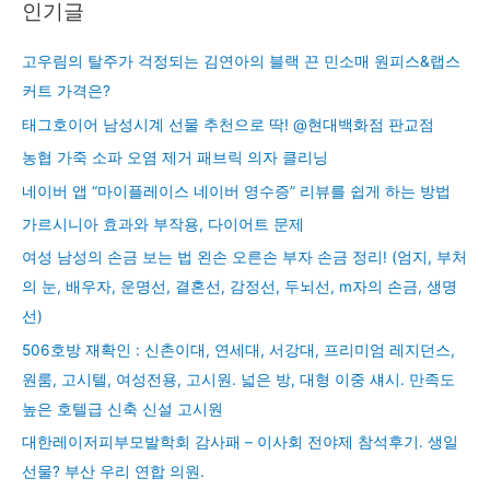
인기글
고우림의 탈주가 걱정되는 김연아의 블랙 끈 민소매 원피스&랩스
커트 가격은?
태그호이어 남성시계 선물 추천으로 딱! @현대백화점 판교점
농협 가죽 소파 오염 제거 패브릭 의자 클리닝
네이버 앱 “마이플레이스 네이버 영수증” 리뷰를 쉽게 하는 방법
가르시니아 효과와 부작용, 다이어트 문제
여성 남성의 손금 보는 법 왼손 오른손 부자 손금 정리! (엄지, 부처
의 눈, 배우자, 운명선, 결혼선, 감정선, 두뇌선, m자의 손금, 생명
선)
506호방 재확인 : 신촌이대, 연세대, 서강대, 프리미엄 레지던스,
원룸, 고시텔, 여성전용, 고시원. 넓은 방, 대형 이중 섀시. 만족도
높은 호텔급 신축 신설 고시원
대한레이저피부모발학회 감사패 – 이사회 전야제 참석후기. 생일
선물? 부산 우리 연합 의원.