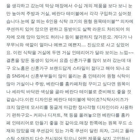
을 생각하고 갔는데 막상 매장에서 수십 개의 제품을 보다 보니 눈
만 높아져 주방과 거실, 베란다 테이블에서 각각 구입하고 싶어졌
습니다.눈에 잘 띄는 6인용 식탁 크기의 원형 원목테이블^^ 의자에
쿠션까지 있어 앉으면 편하고 등받이도 살짝 라운드 처리되어 의
자에 오래 앉아 있어도 허리나 등이 불편하지 않거든요. 게다가 나
무무늬와 색깔이 얼마나 예쁘고 예쁜지…. 진심으로 사고 싶었어
요. 이런 식탁을 거실에 두면 거실 인테리어가 달라 보이는 느낌~~
결혼을 앞둔 동생이 있어서 요즘 신혼가구를 많이 보러 갔는데 대
구 오노홈은 신혼가구 브랜드답게 스타일이 젊다고 해야 되나.요
즘 SNS에서 신혼부부들이 많이 올리는 홈 인테리어 원형 식탁이
많아 거실이나 주방, 베란다를 홈카페처럼 꾸미고 싶다면 원목이
나 세라믹 바닥판 색상을 골라 베란다 테이블로 준비해도 좋을 것
같습니다.이런 디자인은 베란다 테이블에 딱이죠?식탁사이즈가
크지 않은데 모서리를 둥글게 마감한 정사각형 디자인이라 사용하
기 편하구요~ 커피나 디저트, 책 등을 올려놓으면 베란다를 홈카
페 인테리어로 만들기 좋을 것 같아요.매장 한쪽에는 원목 우드 소
재와 앉았을 때 쿠션감이 있는 가죽 쿠션이 달린 의자, 그리고 플라
스틱 소재까지 다수 전시되어 있으니 어떤 제품을 살지 고민하시