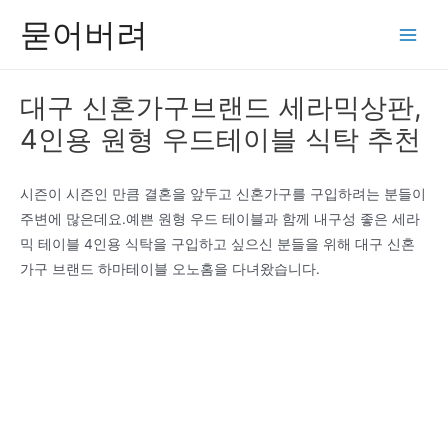
콘
묻어버려
텐
Main
츠
Men
로
대구 신혼가구브랜드 세라믹상판,
건
4인용 원형 우드테이블 식탁 추천
너
뛰
기
시즌이 시즌인 만큼 결혼을 앞두고 신혼가구를 구입하려는 분들이
주변에 많은데요.예쁜 원형 우드 테이블과 함께 내구성 좋은 세라
믹 테이블 4인용 식탁을 구입하고 싶으신 분들을 위해 대구 신혼
가구 브랜드 하마테이블 오노홈을 다녀왔습니다.