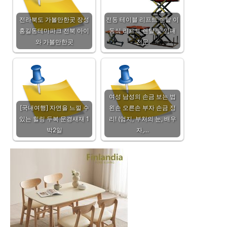
전라북도 가볼만한곳 장성
전동 테이블 리프트 렌탈 이
홍길동테마파크 전북 아이
동식 리프트 렌탈 및 임대
와 가볼만한곳
전문
여성 남성의 손금 보는 법
[국내여행] 자연을 느낄 수
왼손 오른손 부자 손금 정
있는 힐링 두복 문경새재 1
리! (엄지, 부처의 눈, 배우
박2일
자,…