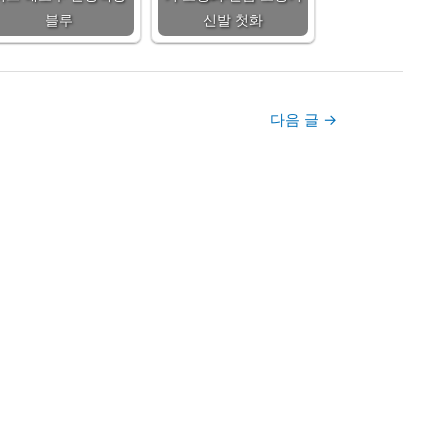
블루
신발 첫화
다음 글
→