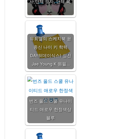
사,단체 모자, 단체 복,
…
유희열의 스케치북 윤
종신 나이 키 학력
DAY6(데이식스) 성진
Jae Young K 원필…
번즈 올드 스쿨 유나이
티드 애로우 한정색상
블루