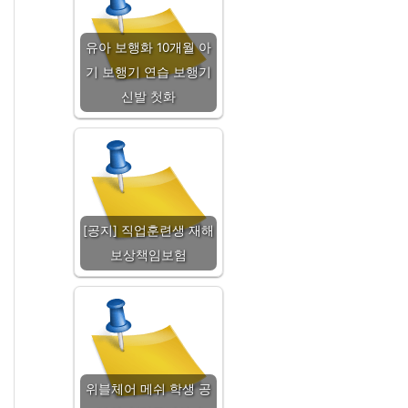
유아 보행화 10개월 아
기 보행기 연습 보행기
신발 첫화
[공지] 직업훈련생 재해
보상책임보험
위블체어 메쉬 학생 공