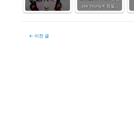
…
Jae Young K 원필…
Post
←
이전 글
navigation