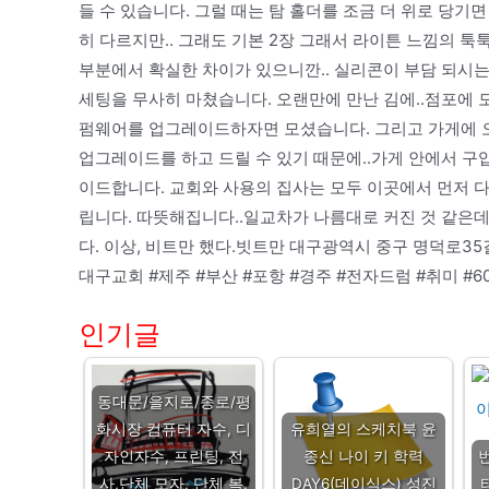
들 수 있습니다. 그럴 때는 탐 홀더를 조금 더 위로 당
히 다르지만.. 그래도 기본 2장 그래서 라이튼 느낌의 
부분에서 확실한 차이가 있으니깐.. 실리콘이 부담 되시는
세팅을 무사히 마쳤습니다. 오랜만에 만난 김에..점포에
펌웨어를 업그레이드하자면 모셨습니다. 그리고 가게에 오
업그레이드를 하고 드릴 수 있기 때문에..가게 안에서 
이드합니다. 교회와 사용의 집사는 모두 이곳에서 먼저 
립니다. 따뜻해집니다..일교차가 나름대로 커진 것 같은데
다. 이상, 비트만 했다.빗트만 대구광역시 중구 명덕로35길
대구교회 #제주 #부산 #포항 #경주 #전자드럼 #취미 #60
인기글
동대문/을지로/종로/평
화시장 컴퓨터 자수, 디
유희열의 스케치북 윤
자인자수, 프린팅, 전
종신 나이 키 학력
사,단체 모자, 단체 복,
DAY6(데이식스) 성진