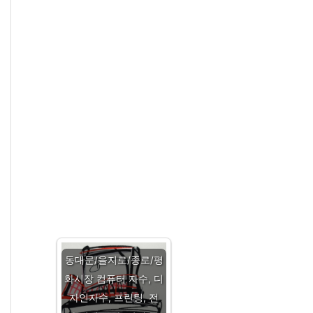
동대문/을지로/종로/평
화시장 컴퓨터 자수, 디
자인자수, 프린팅, 전