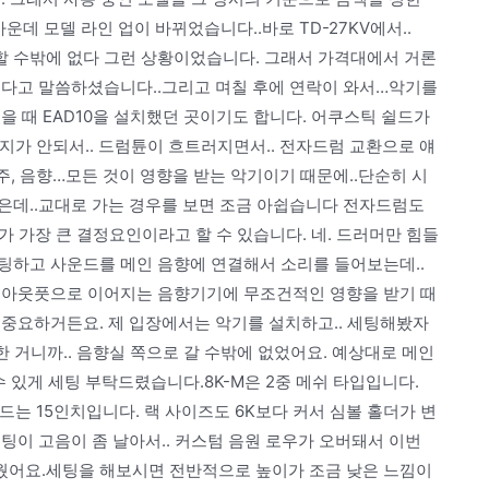
데 모델 라인 업이 바뀌었습니다..바로 TD-27KV에서..
할 수밖에 없다 그런 상황이었습니다. 그래서 가격대에서 거론
하겠다고 말씀하셨습니다..그리고 며칠 후에 연락이 와서…악기를
을 때 EAD10을 설치했던 곳이기도 합니다. 어쿠스틱 쉴드가
 유지가 안되서.. 드럼튠이 흐트러지면서.. 전자드럼 교환으로 얘
연주, 음향…모든 것이 영향을 받는 악기이기 때문에..단순히 시
은데..교대로 가는 경우를 보면 조금 아쉽습니다 전자드럼도
나가 가장 큰 결정요인이라고 할 수 있습니다. 네. 드러머만 힘들
팅하고 사운드를 메인 음향에 연결해서 소리를 들어보는데..
 아웃풋으로 이어지는 음향기기에 무조건적인 영향을 받기 때
 중요하거든요. 제 입장에서는 악기를 설치하고.. 세팅해봤자
한 거니까.. 음향실 쪽으로 갈 수밖에 없었어요. 예상대로 메인
 있게 세팅 부탁드렸습니다.8K-M은 2중 메쉬 타입입니다.
드는 15인치입니다. 랙 사이즈도 6K보다 커서 심볼 홀더가 변
팅이 고음이 좀 날아서.. 커스텀 음원 로우가 오버돼서 이번
웠어요.세팅을 해보시면 전반적으로 높이가 조금 낮은 느낌이