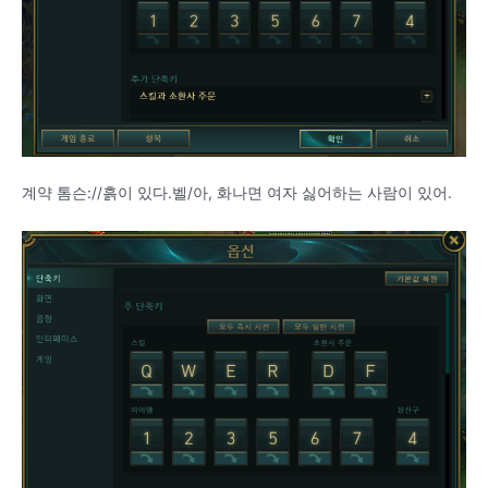
계약 톰슨://흙이 있다.벨/아, 화나면 여자 싫어하는 사람이 있어.