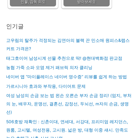
인물, 감독 의도
받아보세요
인기글
고우림의 탈주가 걱정되는 김연아의 블랙 끈 민소매 원피스&랩스
커트 가격은?
태그호이어 남성시계 선물 추천으로 딱! @현대백화점 판교점
농협 가죽 소파 오염 제거 패브릭 의자 클리닝
네이버 앱 “마이플레이스 네이버 영수증” 리뷰를 쉽게 하는 방법
가르시니아 효과와 부작용, 다이어트 문제
여성 남성의 손금 보는 법 왼손 오른손 부자 손금 정리! (엄지, 부처
의 눈, 배우자, 운명선, 결혼선, 감정선, 두뇌선, m자의 손금, 생명
선)
506호방 재확인 : 신촌이대, 연세대, 서강대, 프리미엄 레지던스,
원룸, 고시텔, 여성전용, 고시원. 넓은 방, 대형 이중 섀시. 만족도