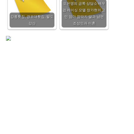
오은영의 금쪽 상담소 배우
겸 레이싱 모델 장가현의 고
강릉횟집, 경포대횟집, 팔도
민 엄마 껌딱지 딸과 남편
강산
조성민과 이혼