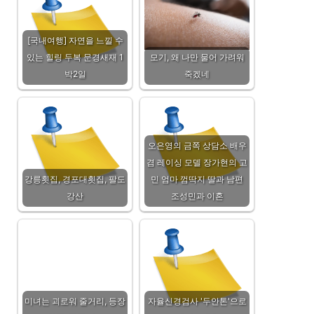
[국내여행] 자연을 느낄 수
있는 힐링 두복 문경새재 1
모기, 왜 나만 물어 가려워
박2일
죽겠네
오은영의 금쪽 상담소 배우
겸 레이싱 모델 장가현의 고
강릉횟집, 경포대횟집, 팔도
민 엄마 껌딱지 딸과 남편
강산
조성민과 이혼
미녀는 괴로워 줄거리, 등장
자율신경검사 '두안톤'으로