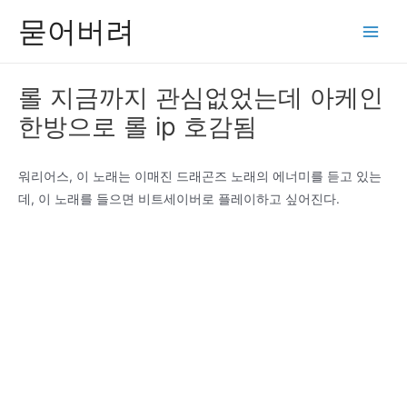
콘
묻어버려
텐
Main
츠
Men
로
롤 지금까지 관심없었는데 아케인
건
한방으로 롤 ip 호감됨
너
뛰
기
워리어스, 이 노래는 이매진 드래곤즈 노래의 에너미를 듣고 있는
데, 이 노래를 들으면 비트세이버로 플레이하고 싶어진다.