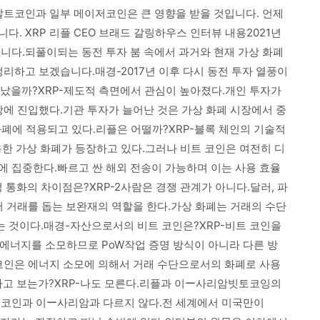
알트코인과 일부 메이저코인은 큰 영향을 받을 것입니다. 언제
. XRP 리플 CEO 브래드 갈링하우스 인터뷰 내용2021년
습니다.되풀이되는 동전 투자 붐 속에서 과거와 현재 가상 화폐
정리하고 보겠습니다.매경-2017년 이후 다시 동전 투자 열풍이
어났을까?XRP-제도적 측면에서 관심이 높아졌다.개인 투자가
시장에 진입했다.기관 투자가 늘어난 것은 가상 화폐 시장에서 중
가상 화폐에 적용되고 있다.리플은 어떨까?XRP-블록 체인의 기술적
 적용한 가상 화폐가 등장하고 있다.그러나 비트 코인은 여전히 디
에 집중한다.빠르고 싼 해외 전송이 가능하며 이는 사용 효율
 통화의 차이점은?XRP-2사람은 경쟁 관계가 아니다.달러, 파
에서 거래를 돕는 보완재의 역할을 한다.가상 화폐는 거래의 수단
 것이다.매경-자산으로서의 비트 코인은?XRP-비트 코인을
은 에너지를 소모하므로 PoW작업 증명 방식이 아니라 다른 방
 코인은 에너지 소모에 의해서 거래 수단으로서의 화폐로 사용
이라고 보는가?XRP-나도 모른다.리플과 이ー사리암빗토코잉의
트 코인과 이ー사리암과 다르지 않다.전 세계에서 미국만이