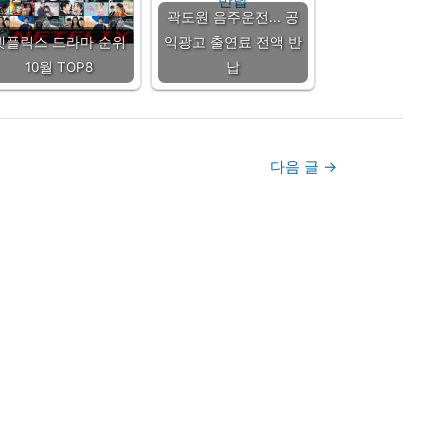
곽도원 음주운전... 공
넷플릭스 드라마 순위
익광고 출연료 전액 반
10월 TOP8
납
다음 글
→