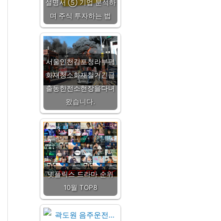
설명서 ⑤ 기업 분석하
며 주식 투자하는 법
서울인천김포청라부평
화재청소화재철거긴급
출동한전소현장을다녀
왔습니다.
넷플릭스 드라마 순위
10월 TOP8