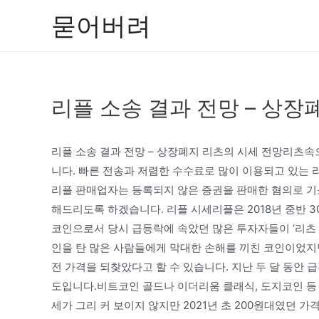
콘
묻어버려
텐
츠
로
건
리플 소송 결과 전망 – 상장
너
뛰
기
리플 소송 결과 전망 – 상장폐지 리츠의 시세 전망리츠
니다. 빠른 전송과 저렴한 수수료로 많이 이용되고 있는 리
리플 판매업자는 등록되지 않은 증권을 판매한 혐의로 기
해드리도록 하겠습니다. 리플 시세리플은 2018년 중반 
코인으로서 당시 급등락에 속았던 많은 투자자들이 ‘리츠
인을 탄 많은 사람들에게 막대한 손해를 끼친 코인이었지만
전 가격을 되찾았다고 할 수 있습니다. 지난 두 달 동안 
도입니다.비트코인 골드나 이더리움 클래식, 도지코인 등
세가 그리 커 보이지 않지만 2021년 초 200원대였던 