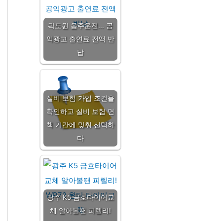
곽도원 음주운전... 공
익광고 출연료 전액 반
납
실비 보험 가입 조건을
확인하고 실비 보험 면
책 기간에 맞춰 선택하
다
광주 K5 금호타이어교
체 알아볼땐 피렐리!