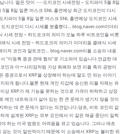
니다. 떫은 맛이 ······도지코인 시세전망 – 도지파더 5월 8일
 5월 8일 일론 머스크 SNL 출연예상 최근 도지코인이 다시
– 도지파더 5월 8일 일론 머스크 SNL 출연예상 도지코인 시세
 도지코인이 다시 시세를 분출했다… blog.naver.com이더리
식 시세 전망 – 하드포크의 의미가 오늘 하루 비트코인을 비롯
움 클래식 시세 전망 – 하드포크의 의미가 이더리움 클래식 시세
저 코인과 알트코인… blog.naver.com리플 소송의 내용
에서 “미등록 증권 판매 혐의”로 기소되어 있습니다.언급한 대
트 코인과 이ー사리암처럼 가상 화폐와 보면 리플 측의 공방이
은 증권으로서 XRP을 상장해야 하는데 말도 안 되는 이야기
금지되게 됩니다.물론 현재 개인 지갑에 송신된 리플 자체는 유
 이상 XRP가 제 기능을 못하는 것으로 가격이 하락하고 상장
 메인 네트워크가 살아 있는 한 큰 문제가 생기지 않을 것이
하는 데 큰 문제가 없다는 의견입니다.당초, 비트 코인의 같
하게 설계된 XRP는 외부 요인에서 이 같은 채굴 중단이 일찍
 하는 미국 법원도 어려움을 겪고 있습니다. 그러나 애초
갖는 것이 일반적이기 때문에 이 소송에서 XRP는 불리한 위