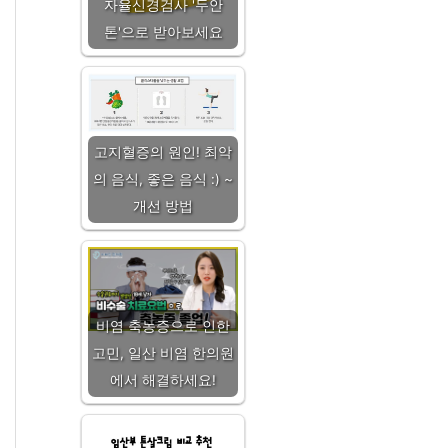
자율신경검사 '두안
톤'으로 받아보세요
고지혈증의 원인! 최악
의 음식, 좋은 음식 :) ~
개선 방법
비염 축농증으로 인한
고민, 일산 비염 한의원
에서 해결하세요!