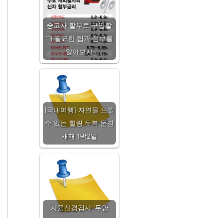
중고차 할부로 구입할
때 필요한 팁과 정보를
알아보자
[국내여행] 자연을 느낄
수 있는 힐링 두복 문경
새재 1박2일
자율신경검사 '두안