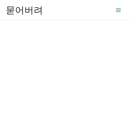
콘
묻어버려
텐
Main
츠
Men
로
건
너
뛰
기