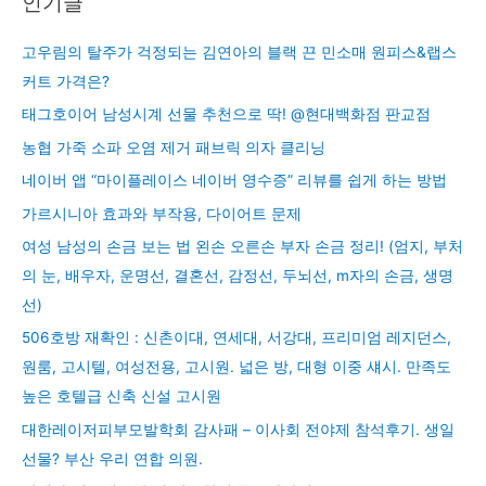
인기글
고우림의 탈주가 걱정되는 김연아의 블랙 끈 민소매 원피스&랩스
커트 가격은?
태그호이어 남성시계 선물 추천으로 딱! @현대백화점 판교점
농협 가죽 소파 오염 제거 패브릭 의자 클리닝
네이버 앱 “마이플레이스 네이버 영수증” 리뷰를 쉽게 하는 방법
가르시니아 효과와 부작용, 다이어트 문제
여성 남성의 손금 보는 법 왼손 오른손 부자 손금 정리! (엄지, 부처
의 눈, 배우자, 운명선, 결혼선, 감정선, 두뇌선, m자의 손금, 생명
선)
506호방 재확인 : 신촌이대, 연세대, 서강대, 프리미엄 레지던스,
원룸, 고시텔, 여성전용, 고시원. 넓은 방, 대형 이중 섀시. 만족도
높은 호텔급 신축 신설 고시원
대한레이저피부모발학회 감사패 – 이사회 전야제 참석후기. 생일
선물? 부산 우리 연합 의원.