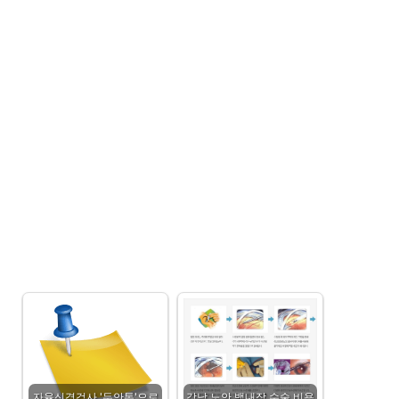
자율신경검사 '두안톤'으로
강남 노안 백내장 수술 비용