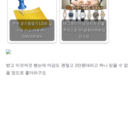
쿠쿠 공기청정기 LG와 실
태그호이어 남성시계 선물
사용 비교 리뷰 AC-
추천으로 딱! @현대백화점
25W20FWH
판교점
받고 이것저것 봤는데 마감도 괜찮고 2만원대라고 하니 믿을 수 없
을 정도로 좋더라구요