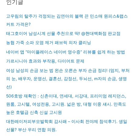
인기글
고우림의 탈주가 걱정되는 김연아의 블랙 끈 민소매 원피스&랩스
커트 가격은?
태그호이어 남성시계 선물 추천으로 딱! @현대백화점 판교점
농협 가죽 소파 오염 제거 패브릭 의자 클리닝
네이버 앱 “마이플레이스 네이버 영수증” 리뷰를 쉽게 하는 방법
가르시니아 효과와 부작용, 다이어트 문제
여성 남성의 손금 보는 법 왼손 오른손 부자 손금 정리! (엄지, 부처
의 눈, 배우자, 운명선, 결혼선, 감정선, 두뇌선, m자의 손금, 생명
선)
506호방 재확인 : 신촌이대, 연세대, 서강대, 프리미엄 레지던스,
원룸, 고시텔, 여성전용, 고시원. 넓은 방, 대형 이중 섀시. 만족도
높은 호텔급 신축 신설 고시원
대한레이저피부모발학회 감사패 – 이사회 전야제 참석후기. 생일
선물? 부산 우리 연합 의원.