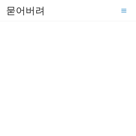
콘
묻어버려
텐
Main
츠
Men
로
건
너
뛰
기