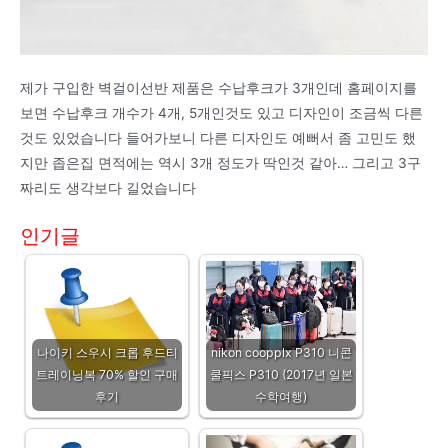
제가 구입한 벽걸이선반 제품은 수납후크가 3개인데 홈페이지를
보면 수납후크 개수가 4개, 5개인것도 있고 디자인이 조금씩 다른
것도 있었습니다 들어가보니 다른 디자인도 예뻐서 좀 고민도 했
지만 좁은집 면적에는 역시 3개 정도가 딱인것 같아… 그리고 3구
짜리도 생각보다 길었습니다
인기글
나이키 스우시 크롭 후드티
nikon coopplx P310 니콘
트레이닝복 70% 할인 구매
쿨픽스 P310 (2017년 일본
후기
수학여행)