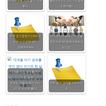
트레이닝복 70% 할인 구매
쿨픽스 P310 (2017년 일본
후기
수학여행)
쿠쿠 공기청정기 LG와 실
태그호이어 남성시계 선물
사용 비교 리뷰 AC-
추천으로 딱! @현대백화점
25W20FWH
판교점
13개월 아기 생유를 먹지
않다 아기와 한 살배기 아기
우유는 어떻게 해야 하나
인천 빌라 경매물건부터 시
요? (f. 우유팩 홀더)
작