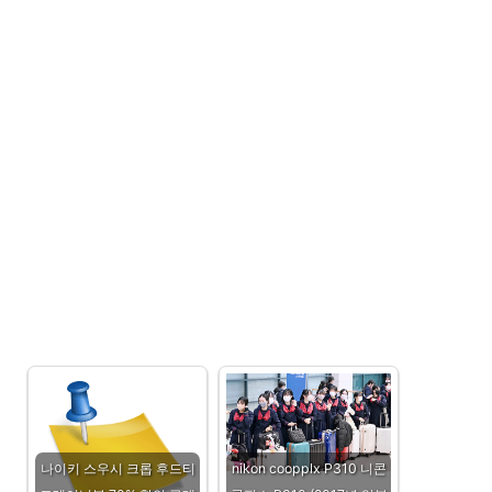
나이키 스우시 크롭 후드티
nikon coopplx P310 니콘