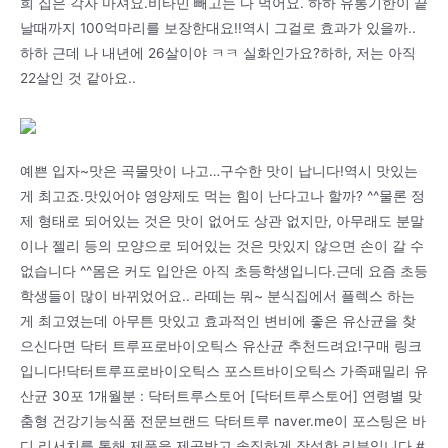
희 집은 각자 마셔요.비타민 빼고는 다 먹어요. 하하 유통기한이 끝
날때까지 100억마리를 보장한대요!!역시 그걸로 효과가 있을까..
하하 근데 나 내년에 26살이야 ㅋㅋ 실화인가요?하하, 저는 아직
22살인 것 같아요..
예쁜 입자~맛은 곡물맛이 나고…구수한 맛이 납니다!역시 맛있는
게 최고죠.맛있어야 영양제도 먹는 힘이 난다고나 할까? ^^물론 정
제 형태로 되어있는 것은 맛이 없어도 상관 없지만, 아무래도 분말
이나 젤리 등의 모양으로 되어있는 것은 맛있지 않으면 손이 갈 수
없습니다 ^^몸은 커도 입안은 아직 초등학생입니다.근데 요즘 초등
학생들이 많이 바뀌었어요.. 라떼는 뭐~ 분식집에서 플렉스 하는
게 최고였는데 아무튼 맛있고 효과적인 변비에 좋은 유산균을 찾
으신다면 닥터 트루프로바이오틱스 유산균 추천드려요!구매 링크
입니다!닥터트루프로바이오틱스 포스트바이오틱스 가족패밀리 유
산균 30포 1개월분 : 닥터트루스토어 [닥터트루스토어] 연령별 맞
춤형 건강기능식품 전문브랜드 닥터트루 naver.me이 포스팅은 바
디 리서치를 통해 제품을 제공받고 솔직하게 작성한 리뷰입니다.#