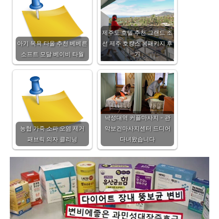
제주도 호텔 추천 그랜드 조
아기 목욕 타올 추천 베베른
선 제주 호캉스 봄패키지 후
소프트 모달 베이비 타월
기
낙성대역 커플마사지 - 관
농협 가죽 소파 오염 제거
악보건마사지센터 드디어
패브릭 의자 클리닝
다녀왔습니다