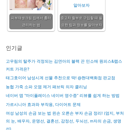
피부재생크림 집에서 흉터
중고차 할부로 구입할 때 필
관리하는 법
요한 팁과 정보를 알아보자
인기글
고우림의 탈주가 걱정되는 김연아의 블랙 끈 민소매 원피스&랩스
커트 가격은?
태그호이어 남성시계 선물 추천으로 딱! @현대백화점 판교점
농협 가죽 소파 오염 제거 패브릭 의자 클리닝
네이버 앱 “마이플레이스 네이버 영수증” 리뷰를 쉽게 하는 방법
가르시니아 효과와 부작용, 다이어트 문제
여성 남성의 손금 보는 법 왼손 오른손 부자 손금 정리! (엄지, 부처
의 눈, 배우자, 운명선, 결혼선, 감정선, 두뇌선, m자의 손금, 생명
선)