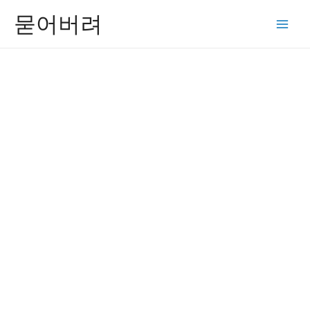
콘
묻어버려
텐
Main
츠
Men
로
건
너
뛰
기