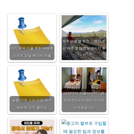
제주도 호텔 추천 그랜드 조
아기 목욕 타올 추천 베베른
선 제주 호캉스 봄패키지 후
소프트 모달 베이비 타월
기
낙성대역 커플마사지 - 관
농협 가죽 소파 오염 제거
악보건마사지센터 드디어
패브릭 의자 클리닝
다녀왔습니다