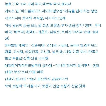
농협 가죽 소파 오염 제거 패브릭 의자 클리닝
네이버 앱 “마이플레이스 네이버 영수증” 리뷰를 쉽게 하는 방법
가르시니아 효과와 부작용, 다이어트 문제
여성 남성의 손금 보는 법 왼손 오른손 부자 손금 정리! (엄지, 부처
의 눈, 배우자, 운명선, 결혼선, 감정선, 두뇌선, m자의 손금, 생명
선)
506호방 재확인 : 신촌이대, 연세대, 서강대, 프리미엄 레지던스,
원룸, 고시텔, 여성전용, 고시원. 넓은 방, 대형 이중 섀시. 만족도
높은 호텔급 신축 신설 고시원
대한레이저피부모발학회 감사패 – 이사회 전야제 참석후기. 생일
선물? 부산 우리 연합 의원.
신생아 설소대 수술이 필요한지 궁금하다면
유아 보행화 10개월 아기 보행기 연습 보행기 신발 첫화