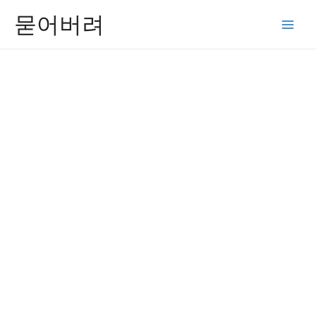
콘
묻어버려
텐
Main
츠
Men
로
건
너
뛰
기