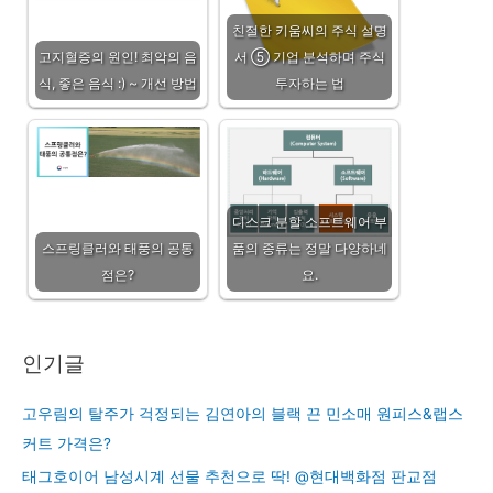
친절한 키움씨의 주식 설명
고지혈증의 원인! 최악의 음
서 ⑤ 기업 분석하며 주식
식, 좋은 음식 :) ~ 개선 방법
투자하는 법
디스크 분할 소프트웨어 부
스프링클러와 태풍의 공통
품의 종류는 정말 다양하네
점은?
요.
인기글
고우림의 탈주가 걱정되는 김연아의 블랙 끈 민소매 원피스&랩스
커트 가격은?
태그호이어 남성시계 선물 추천으로 딱! @현대백화점 판교점