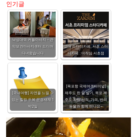
인기글
낙성대역 커플마사지 - 관
악보건마사지센터 드디어
교대 스터디카페, 서초 스터
다녀왔습니다
디카페 : 더작심 서초점
[목포항 국제여객터미널]
[국내여행] 자연을 느낄 수
제주도 한 달 살기, 목포 제
있는 힐링 두복 문경새재 1
주도 차량 선적, 가격, 반려
박2일
동물과 함께 떠나요~