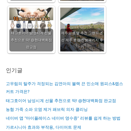
태그호이어 남성시계 선물
제주도 호텔 추천 그랜드 조
추천으로 딱! @현대백화점
선 제주 호캉스 봄패키지 후
판교점
기
인기글
고우림의 탈주가 걱정되는 김연아의 블랙 끈 민소매 원피스&랩스
커트 가격은?
태그호이어 남성시계 선물 추천으로 딱! @현대백화점 판교점
농협 가죽 소파 오염 제거 패브릭 의자 클리닝
네이버 앱 “마이플레이스 네이버 영수증” 리뷰를 쉽게 하는 방법
가르시니아 효과와 부작용, 다이어트 문제