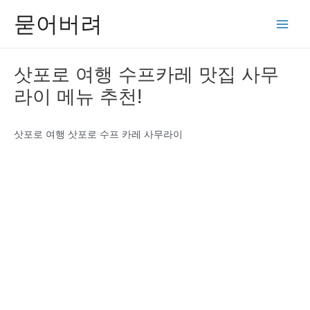
콘
묻어버려
텐
Main
츠
Men
로
삿포로 여행 수프카레 맛집 사무
건
라이 메뉴 추천!
너
뛰
기
삿포로 여행 삿포로 수프 카레 사무라이