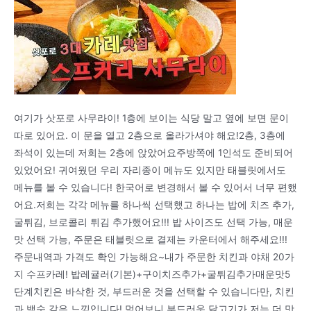
여기가 삿포로 사무라이! 1층에 보이는 식당 말고 옆에 보면 문이
따로 있어요. 이 문을 열고 2층으로 올라가셔야 해요!2층, 3층에
좌석이 있는데 저희는 2층에 앉았어요주방쪽에 1인석도 준비되어
있었어요! 귀여웠던 우리 자리종이 메뉴도 있지만 태블릿에서도
메뉴를 볼 수 있습니다! 한국어로 변경해서 볼 수 있어서 너무 편했
어요.저희는 각각 메뉴를 하나씩 선택했고 하나는 밥에 치즈 추가,
굴튀김, 브로콜리 튀김 추가했어요!!! 밥 사이즈도 선택 가능, 매운
맛 선택 가능, 주문은 태블릿으로 결제는 카운터에서 해주세요!!!
주문내역과 가격도 확인 가능해요~내가 주문한 치킨과 야채 20가
지 수프카레! 밥레귤러(기본)+구이치즈추가+굴튀김추가매운맛5
단계치킨은 바삭한 것, 부드러운 것을 선택할 수 있습니다만, 치킨
과 백숙 같은 느낌입니다! 먹어보니 부드러운 닭고기가 저는 더 맛