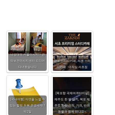
낙성대역 커플마사지 - 관
악보건마사지센터 드디어
교대 스터디카페, 서초 스터
다녀왔습니다
디카페 : 더작심 서초점
[목포항 국제여객터미널]
[국내여행] 자연을 느낄 수
제주도 한 달 살기, 목포 제
있는 힐링 두복 문경새재 1
주도 차량 선적, 가격, 반려
박2일
동물과 함께 떠나요~