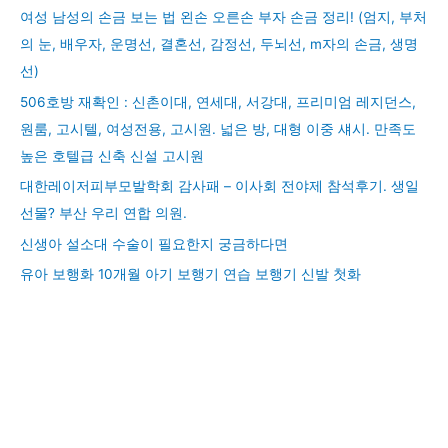
여성 남성의 손금 보는 법 왼손 오른손 부자 손금 정리! (엄지, 부처
의 눈, 배우자, 운명선, 결혼선, 감정선, 두뇌선, m자의 손금, 생명
선)
506호방 재확인 : 신촌이대, 연세대, 서강대, 프리미엄 레지던스,
원룸, 고시텔, 여성전용, 고시원. 넓은 방, 대형 이중 섀시. 만족도
높은 호텔급 신축 신설 고시원
대한레이저피부모발학회 감사패 – 이사회 전야제 참석후기. 생일
선물? 부산 우리 연합 의원.
신생아 설소대 수술이 필요한지 궁금하다면
유아 보행화 10개월 아기 보행기 연습 보행기 신발 첫화