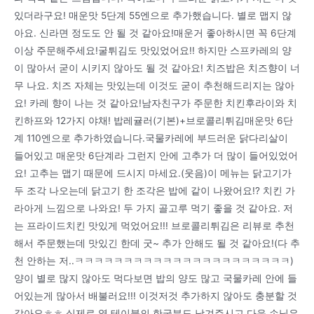
있더라구요! 매운맛 5단계 55엔으로 추가했습니다. 별로 맵지 않
아요. 신라면 정도도 안 될 것 같아요!매운거 좋아하시면 꼭 6단계
이상 주문해주세요!굴튀김도 맛있었어요!! 하지만 스프카레의 양
이 많아서 굳이 시키지 않아도 될 것 같아요! 치즈밥은 치즈향이 너
무 나요. 치즈 자체는 맛있는데 이것도 굳이 추천해드리지는 않아
요! 카레 향이 나는 것 같아요!남자친구가 주문한 치킨후라이와 치
킨하프와 12가지 야채! 밥레귤러(기본)+브로콜리튀김매운맛 6단
계 110엔으로 추가하였습니다.국물카레에 부드러운 닭다리살이
들어있고 매운맛 6단계라 그런지 안에 고추가 더 많이 들어있었어
요! 고추는 맵기 때문에 드시지 마세요.(웃음)이 메뉴는 닭고기가
두 조각 나오는데 닭고기 한 조각은 밥에 같이 나왔어요!? 치킨 가
라아게 느낌으로 나와요! 두 가지 골고루 먹기 좋을 것 같아요. 저
는 프라이드치킨 맛있게 먹었어요!!! 브로콜리튀김은 리뷰로 추천
해서 주문했는데 맛있긴 한데 굿~ 추가 안해도 될 것 같아요!(다 추
천 안하는 저..ㅋㅋㅋㅋㅋㅋㅋㅋㅋㅋㅋㅋㅋㅋㅋㅋㅋㅋㅋㅋㅋㅋ)
양이 별로 많지 않아도 먹다보면 밥의 양도 많고 국물카레 안에 들
어있는게 많아서 배불러요!!! 이것저것 추가하지 않아도 충분할 것
같아요ㅎㅎ 실제로 옆 테이블의 한국분도 남겨주시고 다음 손님은