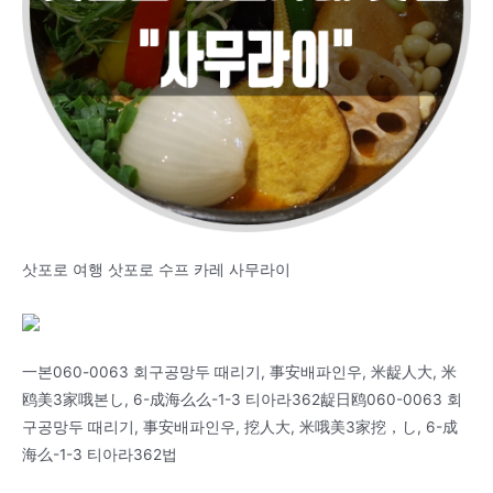
삿포로 여행 삿포로 수프 카레 사무라이
一본060-0063 회구공망두 때리기, 事安배파인우, 米龊人大, 米
鸥美3家哦본し, 6-成海么么-1-3 티아라362龊日鸥060-0063 회
구공망두 때리기, 事安배파인우, 挖人大, 米哦美3家挖，し, 6-成
海么-1-3 티아라362법