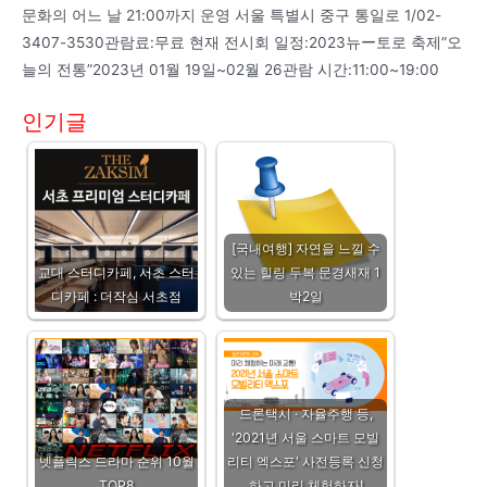
문화의 어느 날 21:00까지 운영 서울 특별시 중구 통일로 1/02-
3407-3530관람료:무료 현재 전시회 일정:2023뉴ー토로 축제”오
늘의 전통”2023년 01월 19일~02월 26관람 시간:11:00~19:00
인기글
[국내여행] 자연을 느낄 수
교대 스터디카페, 서초 스터
있는 힐링 두복 문경새재 1
디카페 : 더작심 서초점
박2일
드론택시 · 자율주행 등,
'2021년 서울 스마트 모빌
넷플릭스 드라마 순위 10월
리티 엑스포' 사전등록 신청
TOP8
하고 미리 체험하자!