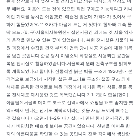
는데 생각보다 더 멋진 서울 전시였어요.의류 디자인과 색감도 너
무 예뻐요. 마음에 드는 것이 있으면 직접 구매도 가능하다고 하니
이런 기회를 놓치긴 아깝겠죠. 예쁜건 많은데 가격대가 있어서 구
하기 힘들었어요.^^ 조카가 마음에 드는 게 있다고 할까봐 계속 쫄
딱 모드. (6. 구)서울역사복원전시실전시공간 외에도 옛 서울 역사
의 흔적을 만날 수 있는 곳이 있었습니다. 복원 전시실은 서울역 복
원 과정에서 수집된 건축 부제와 건축 당시 시공 기술에 대한 기록
을 남긴 곳입니다.준공 당시 이발소와 화장실로 사용되던 공간을
복원 전시실로 활용하였습니다.서울역의 원래 건축구조를 밝히도
록 계획되었다고 합니다. 전통적인 붉은 벽돌 구조에 1920년대 본
격적으로 보금되기 시작한 철근 콘크리트 구조와 철골 구조 외에
석재를 혼용한 건축물로 복원 과정에서 폐기된 목제 창틀, 문틀 등
을 전시대로 재사용한 것도 독특했습니다.7. 1. 2등 대합실(한지),
아름답게서울역 데이트 코스로 신역사에서 쇼핑을 해도 좋지만 옛
역사에서 만나는 전시도 매력적이라는 것을 새삼 느끼게 해주는
것 같습니다.나오면서 1~2위 대기실에서 만난 한지 전시공간. 한
지가 비단처럼 예쁘게 보이는 공간이었습니다. 천년을 이어온 한
지의 아름다움을 확인할 수 있는 곳입니다.전국 각지에서 생산한