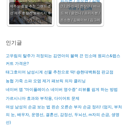
제주도 호텔 추천 그랜드 조
[12.25 신곡] 전상근 / 버나
선 제주 호캉스 봄패키지 후
드 박 / 윤언니 / 프리지본 /
기
조소현 / 김웨이브 / 김그레
인기글
고우림의 탈주가 걱정되는 김연아의 블랙 끈 민소매 원피스&랩스
커트 가격은?
태그호이어 남성시계 선물 추천으로 딱! @현대백화점 판교점
농협 가죽 소파 오염 제거 패브릭 의자 클리닝
네이버 앱 “마이플레이스 네이버 영수증” 리뷰를 쉽게 하는 방법
가르시니아 효과와 부작용, 다이어트 문제
여성 남성의 손금 보는 법 왼손 오른손 부자 손금 정리! (엄지, 부처
의 눈, 배우자, 운명선, 결혼선, 감정선, 두뇌선, m자의 손금, 생명
선)