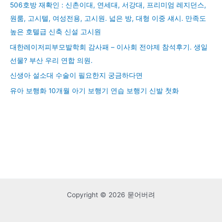
506호방 재확인 : 신촌이대, 연세대, 서강대, 프리미엄 레지던스,
원룸, 고시텔, 여성전용, 고시원. 넓은 방, 대형 이중 섀시. 만족도
높은 호텔급 신축 신설 고시원
대한레이저피부모발학회 감사패 – 이사회 전야제 참석후기. 생일
선물? 부산 우리 연합 의원.
신생아 설소대 수술이 필요한지 궁금하다면
유아 보행화 10개월 아기 보행기 연습 보행기 신발 첫화
Copyright © 2026 묻어버려