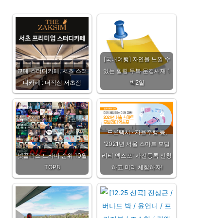
[국내여행] 자연을 느낄 수
교대 스터디카페, 서초 스터
있는 힐링 두복 문경새재 1
디카페 : 더작심 서초점
박2일
드론택시 · 자율주행 등,
'2021년 서울 스마트 모빌
넷플릭스 드라마 순위 10월
리티 엑스포' 사전등록 신청
TOP8
하고 미리 체험하자!