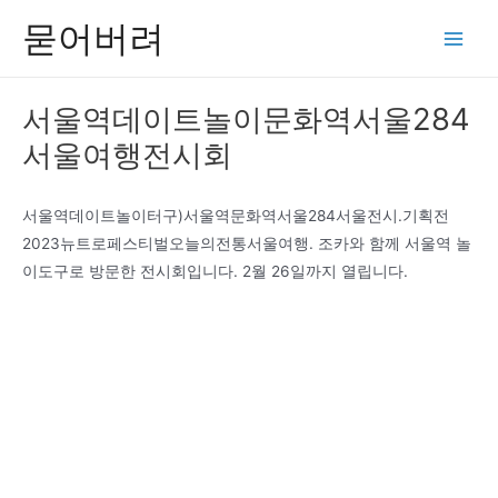
콘
묻어버려
텐
Main
츠
Men
로
서울역데이트놀이문화역서울284
건
서울여행전시회
너
뛰
기
서울역데이트놀이터구)서울역문화역서울284서울전시.기획전
2023뉴트로페스티벌오늘의전통서울여행. 조카와 함께 서울역 놀
이도구로 방문한 전시회입니다. 2월 26일까지 열립니다.