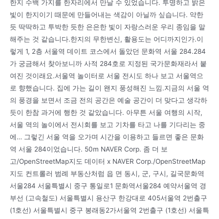
한지 수백 가지를 한자리에서 만날 수 있었습니다. 투명하고 밝은
빛이 한지이기 때문에 만들어내는 색감이 아닐까 싶습니다. 약한
듯 딱딱하고 투박한 듯한 은은한 빛이 자랑스러운 우리 종임을 말
해주는 것 같습니다.한지의 무한변신, 활용도는 어디까지인가.이
렇게 1, 2층 서울역 데이트 코스에서 돌았던 문화역 서울 284.284
가 궁금해서 찾아보니까 사적 284호로 지정된 국가문화재라서 붙
여진 것이래요.서울역 놀이터로 서울 전시도 하나 보고 서울역으
로 향했습니다. 집에 가는 길이 왠지 풍성해진 느낌.지금의 서울 역
의 풍경을 보면서 조금 전의 공간은 예술 공간이 더 맞다고 생각하
듯이 한참 과거에 행한 것 같았습니다. 아무튼 서울 여행의 시작,
서울 역의 놀이에서 전시회를 보고 기차를 타고 나를 기다리는 중
에… 그렇긴 서울 역을 오가며 시간을 이용하고 들르면 좋은 문화
역 서울 284이었습니다. 50m NAVER Corp. 좀 더 보
고/OpenStreetMap지도 데이터 x NAVER Corp./OpenStreetMap
지도 컨트롤러 범례 부동산처럼 읍 면 동시, 군, 구시, 길국문화역
서울284 서울특별시 중구 통일로1 문화역서울284 예약서울역 경
부선 (고속철도) 서울특별시 용산구 한강대로 405서울역 2번출구
(1호선) 서울특별시 중구 봉래동2가서울역 2번출구 (1호선) 서울특