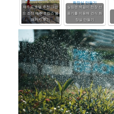
제주도 호텔 추천 그랜
실링팬 벽걸이 천장 선
드 조선 제주 호캉스 봄
풍기를 이용해 건식 화
패키지 후기
장실 만들기