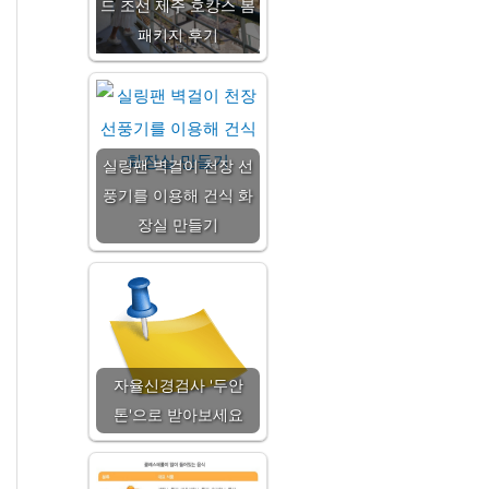
드 조선 제주 호캉스 봄
패키지 후기
실링팬 벽걸이 천장 선
풍기를 이용해 건식 화
장실 만들기
자율신경검사 '두안
톤'으로 받아보세요