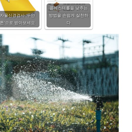
콜레스테롤을 낮추는
자율신경검사 '두안
방법을 손쉽게 실천하
톤'으로 받아보세요
다