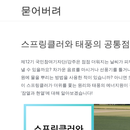
콘
묻어버려
텐
츠
로
건
스프링클러와 태풍의 공통점
너
뛰
기
제12기 국민참여기자단/강주은 점점 더워지는 날씨가 피
낼 수 있을까요? 차가운 음료를 마시거나 선풍기를 틀거나
원에 물을 뿌리는 방법을 사용한 적이 있습니까? 아니면
이 스프링클러가 더위를 쫓는 원리와 태풍의 에너지원이 같
‘잠열과 현열’에 대해 알아보겠습니다!