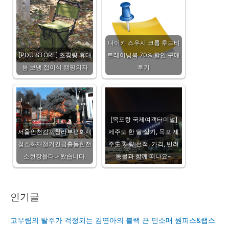
나이키 스우시 크롭 후드티
[PDU STORE] 초경량 휴대
트레이닝복 70% 할인 구매
용 보냉 접이식 캠핑의자
후기
[목포항 국제여객터미널]
서울인천김포청라부평화재
제주도 한 달 살기, 목포 제
청소화재철거긴급출동한전
주도 차량 선적, 가격, 반려
소현장을다녀왔습니다.
동물과 함께 떠나요~
인기글
고우림의 탈주가 걱정되는 김연아의 블랙 끈 민소매 원피스&랩스