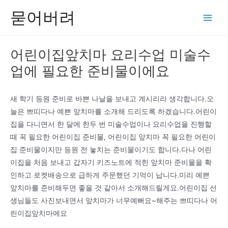
콘
묻어버려
텐
Main
츠
Men
로
어린이집앞치마 요리수업 미술수
건
업에 필요한 준비물이에요
너
뛰
기
새 학기 등원 준비로 바쁜 나날을 보내고 계시리라 생각합니다.오
늘은 쁘띠다나 예쁜 앞치마를 소개해 드리도록 하겠습니다.어린이
집을 다니면서 한 달에 한두 번 미술수업이나 요리수업을 진행할
때 꼭 필요한 어린이집 준비물, 어린이집 앞치마 꼭 필요한 어린이
집 준비물이지만 등원 전 놓치는 준비물이기도 합니다.다나 어린
이집을 처음 보내고 갑자기 키즈노트에 적힌 앞치마 준비물을 확
인하고 로켓배송으로 급하게 주문했던 기억이 납니다.미리 예쁜
앞치마를 준비해두면 좋을 것 같아서 소개해드릴게요.어린이집 선
생님들도 사진보내면서 앞치마가 너무예뻐요~해주는 쁘띠다나 어
린이집앞치마에요