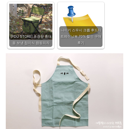
나이키 스우시 크롭 후드티
[PDU STORE] 초경량 휴대
트레이닝복 70% 할인 구매
용 보냉 접이식 캠핑의자
후기