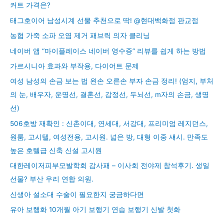
커트 가격은?
태그호이어 남성시계 선물 추천으로 딱! @현대백화점 판교점
농협 가죽 소파 오염 제거 패브릭 의자 클리닝
네이버 앱 “마이플레이스 네이버 영수증” 리뷰를 쉽게 하는 방법
가르시니아 효과와 부작용, 다이어트 문제
여성 남성의 손금 보는 법 왼손 오른손 부자 손금 정리! (엄지, 부처
의 눈, 배우자, 운명선, 결혼선, 감정선, 두뇌선, m자의 손금, 생명
선)
506호방 재확인 : 신촌이대, 연세대, 서강대, 프리미엄 레지던스,
원룸, 고시텔, 여성전용, 고시원. 넓은 방, 대형 이중 섀시. 만족도
높은 호텔급 신축 신설 고시원
대한레이저피부모발학회 감사패 – 이사회 전야제 참석후기. 생일
선물? 부산 우리 연합 의원.
신생아 설소대 수술이 필요한지 궁금하다면
유아 보행화 10개월 아기 보행기 연습 보행기 신발 첫화