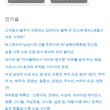
인기글
고우림의 탈주가 걱정되는 김연아의 블랙 끈 민소매 원피스&랩스
커트 가격은?
태그호이어 남성시계 선물 추천으로 딱! @현대백화점 판교점
농협 가죽 소파 오염 제거 패브릭 의자 클리닝
네이버 앱 “마이플레이스 네이버 영수증” 리뷰를 쉽게 하는 방법
가르시니아 효과와 부작용, 다이어트 문제
여성 남성의 손금 보는 법 왼손 오른손 부자 손금 정리! (엄지, 부처
의 눈, 배우자, 운명선, 결혼선, 감정선, 두뇌선, m자의 손금, 생명
선)
506호방 재확인 : 신촌이대, 연세대, 서강대, 프리미엄 레지던스,
원룸, 고시텔, 여성전용, 고시원. 넓은 방, 대형 이중 섀시. 만족도
높은 호텔급 신축 신설 고시원