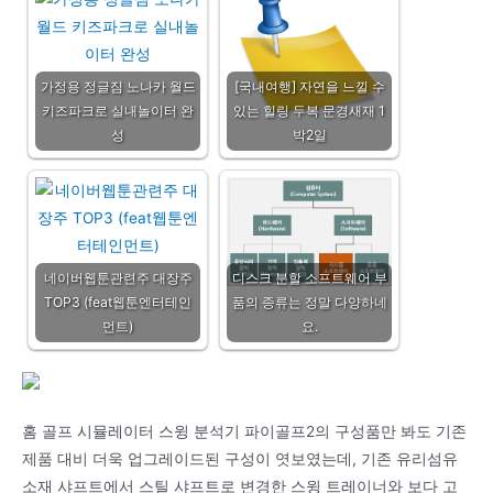
가정용 정글짐 노나카 월드
[국내여행] 자연을 느낄 수
키즈파크로 실내놀이터 완
있는 힐링 두복 문경새재 1
성
박2일
네이버웹툰관련주 대장주
디스크 분할 소프트웨어 부
TOP3 (feat웹툰엔터테인
품의 종류는 정말 다양하네
먼트)
요.
홈 골프 시뮬레이터 스윙 분석기 파이골프2의 구성품만 봐도 기존
제품 대비 더욱 업그레이드된 구성이 엿보였는데, 기존 유리섬유
소재 샤프트에서 스틸 샤프트로 변경한 스윙 트레이너와 보다 고