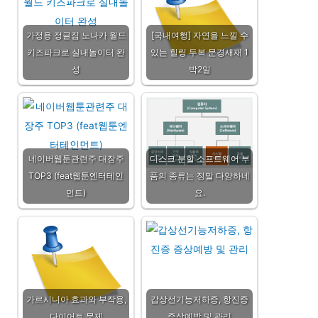
가정용 정글짐 노나카 월드
[국내여행] 자연을 느낄 수
키즈파크로 실내놀이터 완
있는 힐링 두복 문경새재 1
성
박2일
네이버웹툰관련주 대장주
디스크 분할 소프트웨어 부
TOP3 (feat웹툰엔터테인
품의 종류는 정말 다양하네
먼트)
요.
가르시니아 효과와 부작용,
갑상선기능저하증, 항진증
다이어트 문제
증상예방 및 관리