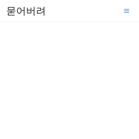
콘
묻어버려
텐
Main
츠
Men
로
건
너
뛰
기