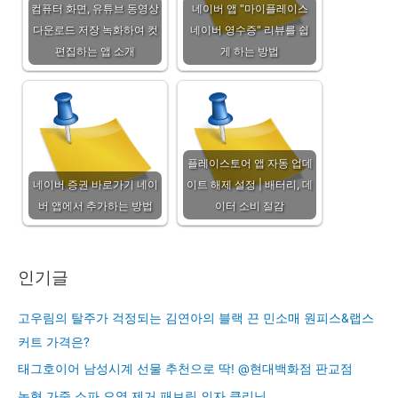
컴퓨터 화면, 유튜브 동영상
네이버 앱 "마이플레이스
다운로드 저장 녹화하여 컷
네이버 영수증" 리뷰를 쉽
편집하는 앱 소개
게 하는 방법
플레이스토어 앱 자동 업데
네이버 증권 바로가기 네이
이트 해제 설정 | 배터리, 데
버 앱에서 추가하는 방법
이터 소비 절감
인기글
고우림의 탈주가 걱정되는 김연아의 블랙 끈 민소매 원피스&랩스
커트 가격은?
태그호이어 남성시계 선물 추천으로 딱! @현대백화점 판교점
농협 가죽 소파 오염 제거 패브릭 의자 클리닝