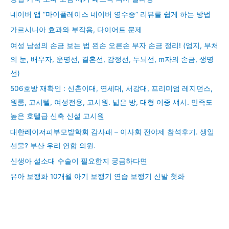
네이버 앱 “마이플레이스 네이버 영수증” 리뷰를 쉽게 하는 방법
가르시니아 효과와 부작용, 다이어트 문제
여성 남성의 손금 보는 법 왼손 오른손 부자 손금 정리! (엄지, 부처
의 눈, 배우자, 운명선, 결혼선, 감정선, 두뇌선, m자의 손금, 생명
선)
506호방 재확인 : 신촌이대, 연세대, 서강대, 프리미엄 레지던스,
원룸, 고시텔, 여성전용, 고시원. 넓은 방, 대형 이중 섀시. 만족도
높은 호텔급 신축 신설 고시원
대한레이저피부모발학회 감사패 – 이사회 전야제 참석후기. 생일
선물? 부산 우리 연합 의원.
신생아 설소대 수술이 필요한지 궁금하다면
유아 보행화 10개월 아기 보행기 연습 보행기 신발 첫화