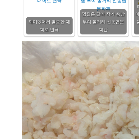
껍질은 갈라 작가 충남
야
재미있어서 열중한 대
부여 볼거리 신동엽문
학로 연극
학관