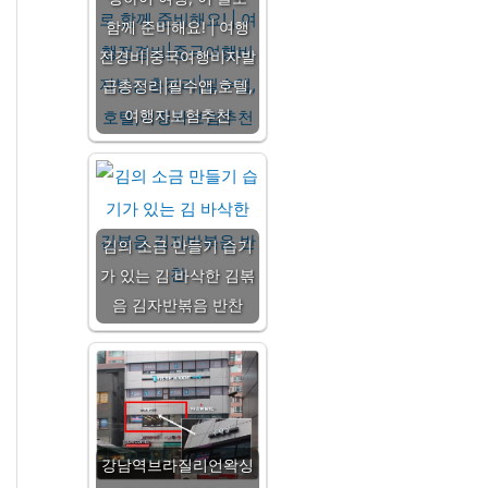
함께 준비해요! | 여행
전경비|중국여행비자발
급총정리|필수앱,호텔,
여행자보험추천
김의 소금 만들기 습기
가 있는 김 바삭한 김볶
음 김자반볶음 반찬
강남역브라질리언왁싱