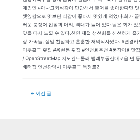
메인인 #아나고회식감이 단단해서 활어를 좋아한다면 맛있게
깻잎쌈으로 맛보면 식감이 좋아서 맛있게 먹었다.회가 끝
러운 붕장어 껍질과 머리, 뼈대가 들어 있다.남은 회가 
맛을 다시 느낄 수 있다.천연 제철 생선회를 신선하게 즐
장 가족들, 정말 친절하고 훈훈한 저녁식사였다. #연결
미추홀구 횟집 #용현동 횟집 #인천회추천 #붕장어회맛집 50
/ OpenStreetMap 지도컨트롤러 범례부동산대로읍
베터집 인천광역시 미추홀구 독정로2
Post
←
이전 글
navigation