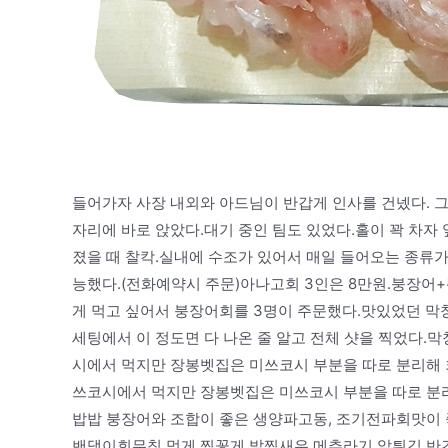
들어가자 사장 내외와 아드님이 반갑게 인사를 건넸다. 
자리에 바로 앉았다.대기 중인 팀도 있었다.홀이 꽉 차자
졌을 때 찰칵.실내에 수조가 있어서 매일 들어오는 종류가 
능했다.(전화예약시 주문)아나고회 3인은 8만원.붕장어+광
게 먹고 싶어서 붕장어회를 3명이 주문했다.맛있었던 
세팅에서 이 정도면 다 나온 줄 알고 전체 샷을 찍었다
시에서 먹지만 장봉벳집은 미쓰코시 부분을 따로 분리해 
쓰코시에서 먹지만 장봉벳집은 미쓰코시 부분을 따로 분리
밥밥 붕장어와 조합이 좋은 생양파고동, 조기전파회맛이 
밴댕이회무침 멍게 찜꽃게 발찜새우 메추라기 알튀김 반