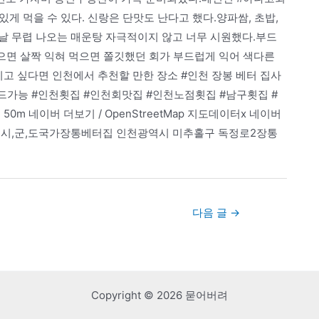
 먹을 수 있다. 신랑은 단맛도 난다고 했다.양파쌈, 초밥,
날 무렵 나오는 매운탕 자극적이지 않고 너무 시원했다.부드
있으면 살짝 익혀 먹으면 쫄깃했던 회가 부드럽게 익어 색다른
기고 싶다면 인천에서 추천할 만한 장소 #인천 장봉 베터 집사
카드가능 #인천횟집 #인천회맛집 #인천노점횟집 #남구횟집 #
m 네이버 더보기 / OpenStreetMap 지도데이터x 네이버
,면,동시,군,도국가장통베터집 인천광역시 미추홀구 독정로2장통
다음 글
→
Copyright © 2026 묻어버려