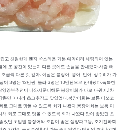
그립고 친절한게 왠지 쑥스러운 기분.예약이라 세팅되어 있는
 옆에 또 공간이 있는지 다른 곳에도 손님을 안내했다.사람 빠
조금씩 다른 것 같아. 이날은 붕장어, 광어, 민어, 상수리가 가
어 3명은 12만원, 놀라 3명은 10만원으로 안내됐다.독특한
막창영양부추전이 나와서준비해둔 붕장어회가 바로 나왔어.1차
.막창뿐만 아니라 초고추장도 맛있었다.붕장어회는 보통 미쓰코
회로 그대로 맛볼 수 있도록 회가 나왔다.붕장어회는 보통 미
해 회로 그대로 맛볼 수 있도록 회가 나왔다.맛이 좋았던 초
좋았던 초밥밥 붕장어와 조합이 좋은 생양파고동, 조기전파회
건조 가자미 등진수성찬이 가득 준비되었다.메인인 #아나고회