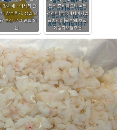
회 감사패 - 이사회 전
함께 준비해요! | 여행
제 참석후기. 생일 선
전경비|중국여행비자발
물? 부산 우리 연합 의
급총정리|필수앱,호텔,
원.
여행자보험추천