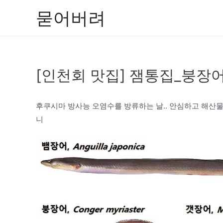
콘
묻어버려
텐
츠
로
건
[인천회 맛집] 잼통집_붕장
너
뛰
기
후쿠시마 방사능 오염수를 방류하는 날.. 안심하고 해산물
니