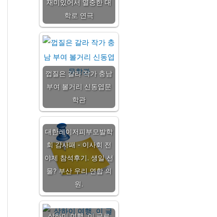
재미있어서 열중한 대
학로 연극
껍질은 갈라 작가 충남
부여 볼거리 신동엽문
학관
대한레이저피부모발학
회 감사패 - 이사회 전
야제 참석후기. 생일 선
물? 부산 우리 연합 의
원.
상하이 여행, 이 글로