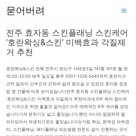
콘
묻어버려
텐
Main
츠
Men
로
전주 효자동 스킨플래닝 스킨케어
건
‘호란왁싱&스킨’ 미백효과 각질제
너
뛰
거 추천
기
호란왁싱&스킨 전북 전주시 완산구 서태정3길 141층 101호 월-토
10:00-22:00 매주 일요일 휴무 0507-1328-5440위치 효천지구
근처 밀피아 산부인과 근처라 쉽게 찾으실 수 있었던 효자동 정초
밥 옆 건물에 바로 보이셨습니다전주 효자동 스킨플래닝 스킨케어
‘호란왁싱&스킨’ 미백효과 각질제거 추천아크네 6주 케어 합리적
인 가격으로 하면 좋을것 같아요!! 아주 매력적인 6주 케어를 보았
습니다가게 분위기도 넓고 좋았습니다 뿐만 아니라 깔끔하게 잘
되어있어서 위생적으로도 좋았습니다!슈가링 왁싱, 문제성 피부관
리, 스킨플래닝, 페디플래닝 속눈썹펌 전문도 같이 진행하는 곳이