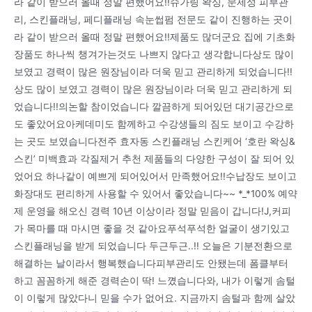
라 같이 받으러 올때 정말 편했어요!!슈가링 왁싱, 문제성 피부관
리, 스킨플래닝, 페디플래닝 속눈썹펌 전문도 같이 진행하는 곳이
라 같이 받으러 올때 정말 편했어요!!제품도 많더군요 집에 기초화
장품도 하나씩 챙겨가는것도 나쁘지 않다고 생각합니다상도 많이
보였고 경력이 많은 원장님이라 더욱 믿고 관리하게 되었습니다!!
상도 많이 보였고 경력이 많은 원장님이라 더욱 믿고 관리하게 되
었습니다!!의논할 참이었습니다 깔끔하게 되어있던 대기공간으로
도 좋았어요아케데미도 함께하고 수강생들의 짐도 보이고 수강하
는 곳도 보였습니다전주 효자동 스킨플래닝 스킨케어 ‘호란 왁싱&
스킨’ 미백효과 각질제거 추천 제품들의 다양한 구성이 잘 되어 있
었어요 하나같이 예쁘게 되어있어서 만족했어요!!수납장도 보이고
화장대도 편리하게 사용할 수 있어서 좋았습니다~~ *_*100% 예약
제 운영을 해오신 경력 10년 이상이라 정말 믿음이 갑니다!J,커피
가 목마를 때 마시면 좋을 것 같아요푸석푸석한 얼굴이 생기있고
스킨플래닝을 받게 되었습니다 두근두근..!! 오늘은 기분전환으로
해결하는 날이라서 행복했습니다피부관리도 안됐는데 폼클부터
하고 꼼꼼하게 해준 경력손이 딱! 느꼈습니다와, 내가 이렇게 솜털
이 이렇게 많았다니 믿을 수가 없어요. 지금까지 솜털과 함께 살았