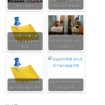
강남역브라질리언왁싱 투
면 돼 카카오풋앤바디에서
왁싱 이용후기
아로마마사지 90분 후기
[국내여행] 자연을 느낄 수
낙성대역 커플마사지 - 관
있는 힐링 두복 문경새재 1
악보건마사지센터 드디어
박2일
다녀왔습니다
보람컨벤션 아스테라 뷔페
강남요리학원 양식조리기
울산 소규모 돌잔치 추천
능사실습과정