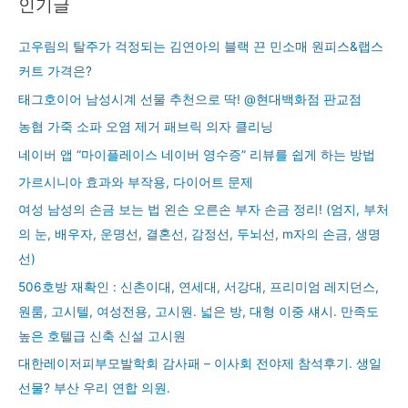
인기글
고우림의 탈주가 걱정되는 김연아의 블랙 끈 민소매 원피스&랩스
커트 가격은?
태그호이어 남성시계 선물 추천으로 딱! @현대백화점 판교점
농협 가죽 소파 오염 제거 패브릭 의자 클리닝
네이버 앱 “마이플레이스 네이버 영수증” 리뷰를 쉽게 하는 방법
가르시니아 효과와 부작용, 다이어트 문제
여성 남성의 손금 보는 법 왼손 오른손 부자 손금 정리! (엄지, 부처
의 눈, 배우자, 운명선, 결혼선, 감정선, 두뇌선, m자의 손금, 생명
선)
506호방 재확인 : 신촌이대, 연세대, 서강대, 프리미엄 레지던스,
원룸, 고시텔, 여성전용, 고시원. 넓은 방, 대형 이중 섀시. 만족도
높은 호텔급 신축 신설 고시원
대한레이저피부모발학회 감사패 – 이사회 전야제 참석후기. 생일
선물? 부산 우리 연합 의원.