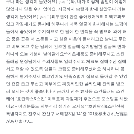
구나 라는 생각이 들었어요(´;ω;｀)와, 내가 이렇게 솜털이 이렇게
많았다니 믿을 수가 없어요. 지금까지 솜털과 함께 살았구나 라는
생각이 들었어요(´;ω;｀)피부결이 한결 좋아졌어요!!! 미백효과도
있고 각질제거도 동시에 해주니까 더욱 얼굴이 화사해지는 느낌이
들어서 좋았어요 주기적으로 한 달에 한 번씩을 꼭 받으러 와야 해
요 좋은 곳은 더 소문을 내고 싶은 마음이 들더라고요 날씨도 무덥
고 비도 오고 추운 날씨에 건조한 얼굴에 생기발랄한 얼굴도 변화
하니까 오늘 기분이 날아갈게요^^기초제품도 준비해주시고 스킨
플래닝 원장님께서 주의사항도 알려주시고 체크도 잘해주신 집에
서도 팩할 수 있도록 앰플과 크림도 준비해주셨어요 하나하나 꼼
꼼하게 챙겨주셔서 최고였어요 만족스럽게 집으로 돌아갈 수 있었
던 요즘 춥고 무섭고 피부에도 찌릿찌릿한 날씨인데 관리를 받으
러 오시는 것이 좋습니다.지금까지 전주 효자동 스킨플래닝 스킨
케어 “호란왁스&스킨” 미백효과 각질제거 추천으로 포스팅을 해봤
어요~ 여러분들도 피부건강 챙기러 오세요^^호란왁싱&스킨전북
특별자치도 전주시 완산구 서태정3길 141층 101호検出された言語
がありません。