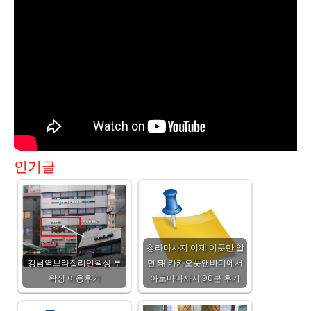
인기글
청라마사지 이제 이곳만 알
강남역브라질리언왁싱 투
면 돼 카카오풋앤바디에서
왁싱 이용후기
아로마마사지 90분 후기