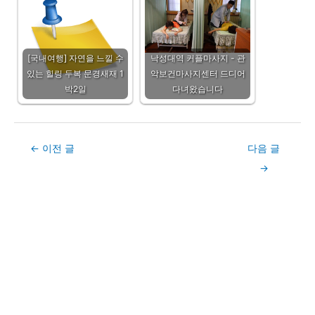
[국내여행] 자연을 느낄 수
낙성대역 커플마사지 - 관
있는 힐링 두복 문경새재 1
악보건마사지센터 드디어
박2일
다녀왔습니다
Post
←
이전 글
다음 글
navigation
→