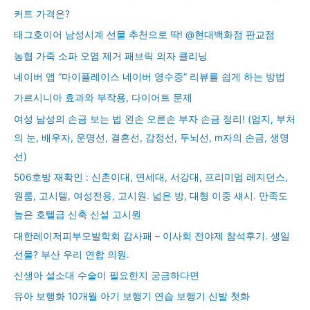
커트 가격은?
태그호이어 남성시계 선물 추천으로 딱! @현대백화점 판교점
농협 가죽 소파 오염 제거 패브릭 의자 클리닝
네이버 앱 “마이플레이스 네이버 영수증” 리뷰를 쉽게 하는 방법
가르시니아 효과와 부작용, 다이어트 문제
여성 남성의 손금 보는 법 왼손 오른손 부자 손금 정리! (엄지, 부처
의 눈, 배우자, 운명선, 결혼선, 감정선, 두뇌선, m자의 손금, 생명
선)
506호방 재확인 : 신촌이대, 연세대, 서강대, 프리미엄 레지던스,
원룸, 고시텔, 여성전용, 고시원. 넓은 방, 대형 이중 섀시. 만족도
높은 호텔급 신축 신설 고시원
대한레이저피부모발학회 감사패 – 이사회 전야제 참석후기. 생일
선물? 부산 우리 연합 의원.
신생아 설소대 수술이 필요한지 궁금하다면
유아 보행화 10개월 아기 보행기 연습 보행기 신발 첫화