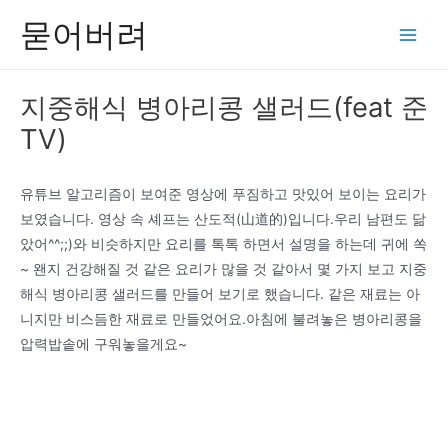
콘
묻어버려
텐
Main
츠
Men
로
지중해식 병아리콩 샐러드(feat 준
건
TV)
너
뛰
기
유튜브 알고리즘이 보여준 영상에 푸짐하고 맛있어 보이는 요리가
보였습니다. 영상 속 셰프는 산도적(山道的)입니다.우리 남편도 닮
았어^^;;)와 비슷하지만 요리를 톡톡 하면서 설명을 하는데 귀에 쏙
~ 왠지 건강해질 것 같은 요리가 많을 것 같아서 몇 가지 보고 지중
해식 병아리콩 샐러드를 만들어 보기로 했습니다. 같은 재료는 아
니지만 비스듬한 재료로 만들었어요.아침에 불려놓은 병아리콩을
압력밥솥에 구워놓을게요~