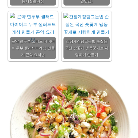
능사실습과정
일맛집)
곤약 연두부 샐러드 다이어
간장게장담그는법 손질된
트 두부 샐러드드레싱 만들
국산 숫꽃게 냉동꽃게로 저
기 곤약 요리법
렴하게 만들기