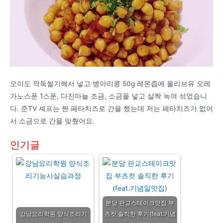
오이도 깍둑썰기해서 넣고 병아리콩 50g 레몬즙에 올리브유 오레
가노스푼 1스푼, 다진마늘 조금, 소금을 넣고 살짝 녹여 섞었습니
다. 준TV 셰프는 짠 페타치즈로 간을 했는데 저는 페타치즈가 없어
서 소금으로 간을 맞췄어요.
인기글
분당 판교스테이크맛집 부
강남요리학원 양식조리기
츠컷 솔직한 후기(feat.기념