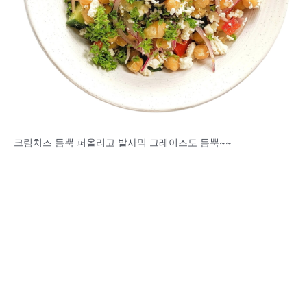
크림치즈 듬뿍 퍼올리고 발사믹 그레이즈도 듬뿍~~