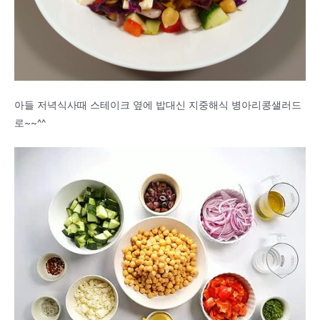
아들 저녁식사때 스테이크 옆에 밥대신 지중해식 병아리콩샐러드
로~~^^