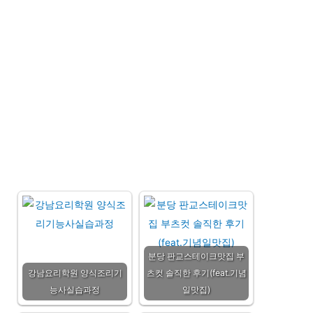
분당 판교스테이크맛집 부
강남요리학원 양식조리기
츠컷 솔직한 후기(feat.기념
능사실습과정
일맛집)