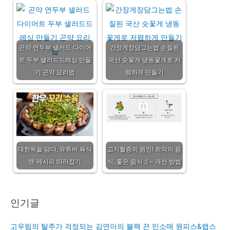
곤약 연두부 샐러드 다이어
간장게장담그는법 손질된
트 두부 샐러드드레싱 만들
국산 숫꽃게 냉동꽃게로 저
기 곤약 요리법
렴하게 만들기
대한옥을 담다, 유튜버 육식
고지혈증의 원인! 최악의 음
맨 레시피 따라잡기
식, 좋은 음식 :) ~ 개선 방법
인기글
고우림의 탈주가 걱정되는 김연아의 블랙 끈 민소매 원피스&랩스