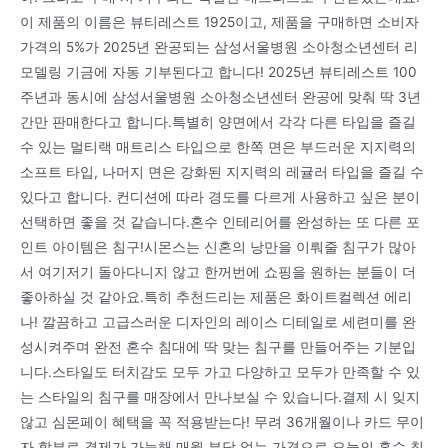
이 제품의 이름은 뷰티레스트 1925이고, 제품을 구매하면 소비자
가격의 5%가 2025년 완공되는 삼성서울병원 소아청소년센터 리
모델링 기금에 자동 기부된다고 합니다! 2025년 뷰티레스트 100
주년과 동시에 삼성서울병원 소아청소년센터 완공에 맞춰 딱 3년
간만 판매한다고 합니다.특별히 양면에서 각각 다른 타입을 즐길
수 있는 멀티랙 매트리스 타입으로 한쪽 면은 부드러운 지지력의
소프트 타입, 나머지 면은 강화된 지지력의 레귤러 타입을 즐길 수
있다고 합니다. 컨디션에 따라 경도를 다르게 사용하고 싶은 분이
선택하면 좋을 것 같습니다.혼수 인테리어를 완성하는 또 다른 포
인트 아이템은 침구!시몬스는 신혼의 낭만을 이뤄줄 침구가 많아
서 여기저기 돌아다니지 않고 한꺼번에 쇼핑을 원하는 분들이 더
좋아하실 것 같아요.특히 추천드리는 제품은 화이트컬렉션 에리
나! 깔끔하고 고급스러운 디자인의 레이스 디테일로 세련미를 완
성시켜주며 완전 혼수 침대에 딱 맞는 침구를 만들어주는 기분입
니다.스타일도 터치감도 모두 가고 다양하고 모두가 만족할 수 있
는 스타일의 침구를 매장에서 만나보실 수 있습니다.결제 시 잊지
않고 심몬페이 혜택을 꼭 적용받는다! 무려 36개월이나 카드 무이
자 할부로 결제가 가능해 매월 부담 없는 가격으로 오늘의 혼수 침