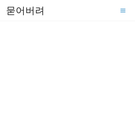
콘
묻어버려
텐
Main
츠
Men
로
건
너
뛰
기