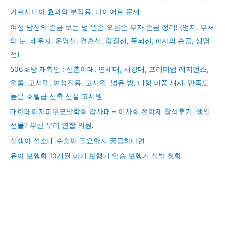
가르시니아 효과와 부작용, 다이어트 문제
여성 남성의 손금 보는 법 왼손 오른손 부자 손금 정리! (엄지, 부처
의 눈, 배우자, 운명선, 결혼선, 감정선, 두뇌선, m자의 손금, 생명
선)
506호방 재확인 : 신촌이대, 연세대, 서강대, 프리미엄 레지던스,
원룸, 고시텔, 여성전용, 고시원. 넓은 방, 대형 이중 섀시. 만족도
높은 호텔급 신축 신설 고시원
대한레이저피부모발학회 감사패 – 이사회 전야제 참석후기. 생일
선물? 부산 우리 연합 의원.
신생아 설소대 수술이 필요한지 궁금하다면
유아 보행화 10개월 아기 보행기 연습 보행기 신발 첫화