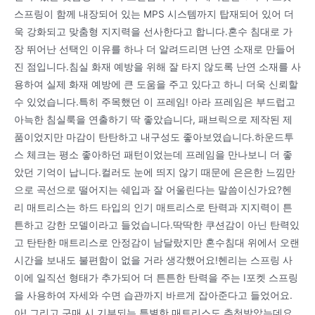
스프링이 함께 내장되어 있는 MPS 시스템까지 탑재되어 있어 더
욱 강화되고 맞춤형 지지력을 선사한다고 합니다.혼수 침대로 가
장 뛰어난 선택인 이유를 하나 더 알려드리면 난연 소재로 만들어
진 점입니다.침실 화재 예방을 위해 잘 타지 않도록 난연 소재를 사
용하여 실제 화재 예방에 큰 도움을 주고 있다고 하니 더욱 신뢰할
수 있었습니다.특히 주목했던 이 프레임! 아라 프레임은 부드럽고
아늑한 침실룩을 연출하기 딱 좋았습니다, 패브릭으로 제작된 제
품이었지만 마감이 탄탄하고 내구성도 좋아보였습니다.하운드투
스 체크는 평소 좋아하던 패턴이었는데 프레임을 만나보니 더 좋
았던 기억이 납니다.컬러도 눈에 띄지 않기 때문에 은은한 느낌만
으로 곡선으로 떨어지는 쉐입과 잘 어울린다는 말씀이신가요?헨
리 매트리스는 하드 타입의 인기 매트리스로 탄력과 지지력이 튼
튼하고 강한 모델이라고 들었습니다.딱딱한 쿠션감이 아닌 탄력있
고 탄탄한 매트리스로 안정감이 남달랐지만 혼수침대 위에서 오랜
시간을 보내도 불편함이 없을 거라 생각했어요!헨리는 스프링 사
이에 일직선 형태가 추가되어 더 튼튼한 탄력을 주는 I포켓 스프링
을 사용하여 자세와 수면 습관까지 바르게 잡아준다고 들었어요.
아! 그리고 구매 시 기부되는 특별한 매트리스도 추천받았는데요.