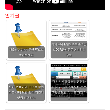
인기글
아파트대출한도조회주택담
자율신경검사 '두안톤'으로
보DSR금리공동명의최신
받아보세요
정보
대리기사모집 인천광명안
실비 보험 가입 조건을 확인
산 대리기사모집 모든 프로
하고 실비 보험 면책 기간에
그램은 보험 하나로 가입 가
맞춰 선택하다
능