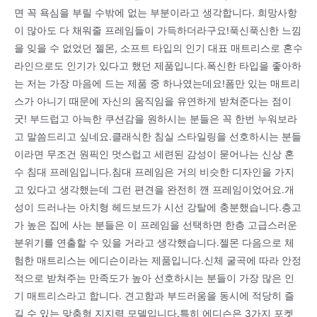
면 꼭 욕심을 부릴 수밖에 없는 부분이라고 생각합니다. 희망사항
이 많아도 다 채워줄 프레임들이 가득하더라구요!푹신푹신한 느낌
을 잊을 수 없었던 젤몬, 소프트 타입의 인기 대표 매트리스로 혼수
라인으로도 인기가 있다고 했던 제품입니다.폭신한 타입을 좋아하
는 저는 가장 마음에 드는 제품 중 하나였는데요!폼만 있는 매트리
스가 아니기 때문에 자신의 움직임을 유연하게 받쳐준다는 점이
굿! 부드럽고 아늑한 쿠션감을 원하시는 분들은 꼭 한번 누워보라
고 말씀드리고 싶네요.클래식한 침실 스타일링을 선호하시는 분들
이라면 무조건 원픽인 멋스럽고 세련된 감성이 묻어나는 신상 혼
수 침대 프레임입니다.침대 프레임은 거의 비슷한 디자인을 가지
고 있다고 생각했는데 그런 편견을 완전히 깬 프레임이었어요.개
성이 드러나는 아치형 헤드보드가 시선 강탈에 충분했습니다.층고
가 높은 집에 사는 분들은 이 프레임을 선택하면 한층 고급스러운
분위기를 연출할 수 있을 거라고 생각했습니다.젤몬 다음으로 체
험한 매트리스는 에디슨이라는 제품입니다.신체 굴곡에 따라 안정
적으로 받쳐주는 만족도가 높아 선호하시는 분들이 가장 많은 인
기 매트리스라고 합니다. 견고함과 부드러움을 동시에 적당히 즐
길 수 있는 맞춤형 지지력 모델입니다.특히 에디슨은 3가지 포켓