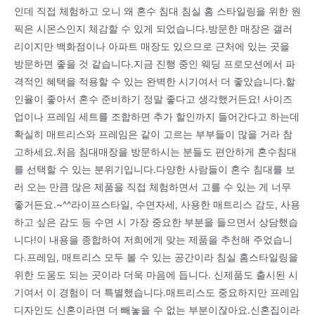
인데 직접 체험하고 오니 왜 혼수 침대 침실 홈 스타일링을 위한 원
픽은 시몬스인지 체감할 수 있게 되었습니다.방문한 매장은 갤러
리이지만 백화점이나 아파트 매장도 있으므로 근처에 있는 곳을
방문하면 좋을 것 같습니다.지금 진행 중인 웨딩 프로모션에서 파
격적인 혜택을 적용할 수 있는 완벽한 시기여서 더 좋았습니다.할
인율이 좋아서 혼수 준비하기 정말 좋다고 생각했거든요! 사이즈
업이나 프레임 세트를 조합하면 추가 할인까지 들어간다고 하는데
확실히 매트리스와 프레임은 같이 고르는 부부들이 많을 거라 참
고하세요.처음 침대매장을 방문하시는 분들도 편안하게 혼수침대
를 선택할 수 있는 분위기입니다.다양한 사람들이 혼수 침대를 보
러 오는 만큼 많은 제품을 직접 체험하면서 고를 수 있는 게 너무
좋거든요.~^^라이프스타일, 수면자세, 사용한 매트리스 감도, 사용
하고 싶은 감도 등 수면 시 가장 중요한 부분을 들으면서 상담했습
니다!이 내용을 종합하여 저희에게 맞는 제품을 추천해 주었습니
다.프레임, 매트리스 모두 볼 수 있는 공간이라 침실 홈스타일링을
위한 도움도 되는 곳이라 더욱 마음에 듭니다. 신제품도 출시된 시
기여서 이 경험이 더 특별했습니다.매트리스도 중요하지만 프레임
디자인도 신혼이라면 더 빼놓을 수 없는 부분이잖아요.신혼집이라