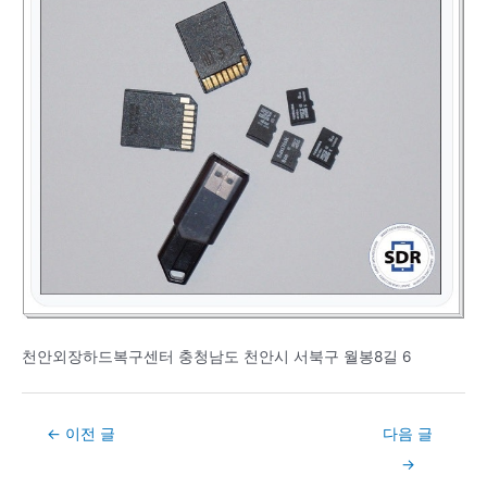
천안외장하드복구센터 충청남도 천안시 서북구 월봉8길 6
Post
←
이전 글
다음 글
navigation
→