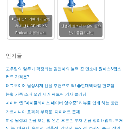
1인치 센서 카메라가 달린
휴대 전화 OPIND X6
신생아 설소대 수술이 필요
Profeat. 허셀블러드
한지 궁금하다면
인기글
고우림의 탈주가 걱정되는 김연아의 블랙 끈 민소매 원피스&랩스
커트 가격은?
태그호이어 남성시계 선물 추천으로 딱! @현대백화점 판교점
농협 가죽 소파 오염 제거 패브릭 의자 클리닝
네이버 앱 “마이플레이스 네이버 영수증” 리뷰를 쉽게 하는 방법
가르시니아 효과와 부작용, 다이어트 문제
여성 남성의 손금 보는 법 왼손 오른손 부자 손금 정리! (엄지, 부처
의 눈, 배우자, 운명선, 결혼선, 감정선, 두뇌선, m자의 손금, 생명