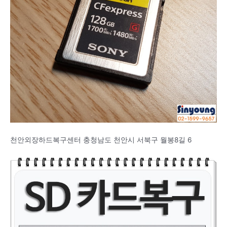
천안외장하드복구센터 충청남도 천안시 서북구 월봉8길 6