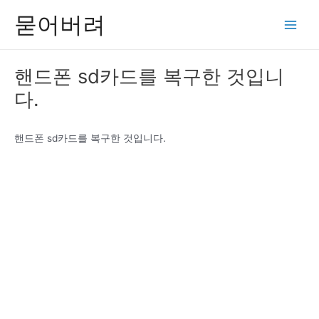
콘
묻어버려
텐
Main
츠
Men
로
핸드폰 sd카드를 복구한 것입니
건
다.
너
뛰
기
핸드폰 sd카드를 복구한 것입니다.