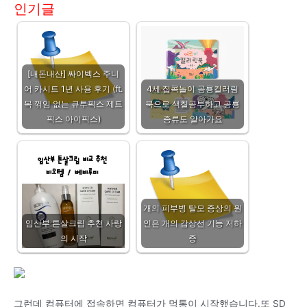
인기글
[내돈내산] 싸이벡스 주니
어 카시트 1년 사용 후기 (ft.
4세 집콕놀이 공룡컬러링
목 꺾임 없는 큐투픽스 제트
북으로 색칠공부하고 공룡
픽스 아이픽스)
종류도 알아가요
개의 피부병 탈모 증상의 원
임산부 튼살크림 추천 사랑
인은 개의 갑상선 기능 저하
의 시작
증
그런데 컴퓨터에 접속하면 컴퓨터가 먹통이 시작했습니다.또 SD