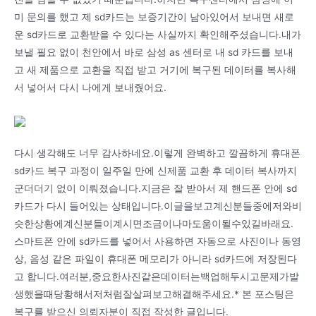
미 문의를 했고 제 sd카드는 보증기간이 남아있어서 보내면 새로
운 sd카드로 교환받을 수 있다는 사실까지 확인해주셨습니다.내가
보낼 필요 없이 천안에서 바로 삼성 as 센터로 내 sd 카드를 보내
고 새 제품으로 교환을 직접 받고 거기에 복구된 데이터를 복사해
서 넣어서 다시 나에게 보내줬어요.
다시 생각해도 너무 감사하네요.이렇게 완벽하고 깔끔하게 휴대폰
sd카드 복구 과정이 일주일 만에 신제품 교환 후 데이터 복사까지
군더더기 없이 이뤄졌습니다.지금은 잘 받아서 제 핸드폰 안에 sd
카드가 다시 들어있는 상태입니다.이글을보고계신분들중에저와비
슷한상황에계신분들이계시면조금이나마도움이될수있길바래요.
스마트폰 안에 sd카드를 넣어서 사용하면 자동으로 사진이나 동영
상, 음성 같은 파일이 휴대폰 메모리가 아니라 sd카드에 저장된다
고 합니다.여러분,중요한사진같은데이터는백업해두시고문제가발
생했을때당황해서저처럼잘살펴보고해결해주세요.* 본 포스팅은
복구를 받으신 의뢰자분이 직접 작성한 글입니다.