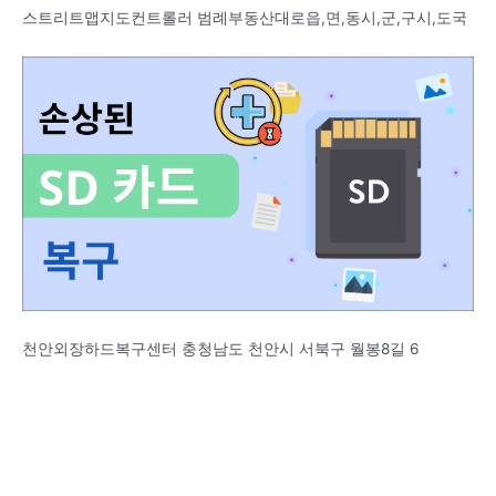
스트리트맵지도컨트롤러 범례부동산대로읍,면,동시,군,구시,도국
천안외장하드복구센터 충청남도 천안시 서북구 월봉8길 6