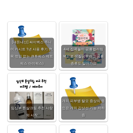
[내돈내산] 싸이벡스 주니
어 카시트 1년 사용 후기 (ft.
4세 집콕놀이 공룡컬러링
목 꺾임 없는 큐투픽스 제트
북으로 색칠공부하고 공룡
픽스 아이픽스)
종류도 알아가요
개의 피부병 탈모 증상의 원
임산부 튼살크림 추천 사랑
인은 개의 갑상선 기능 저하
의 시작
증