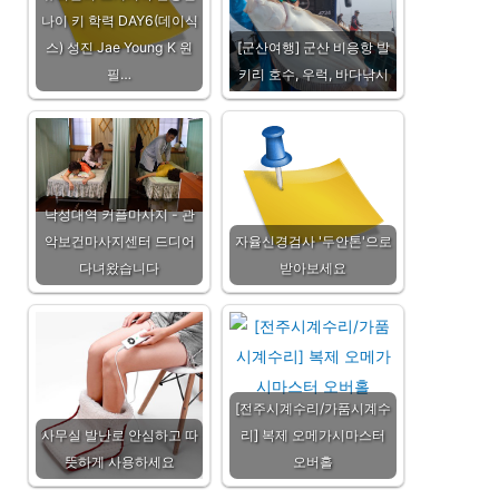
나이 키 학력 DAY6(데이식
스) 성진 Jae Young K 원
[군산여행] 군산 비응항 발
필…
키리 호수, 우럭, 바다낚시
낙성대역 커플마사지 - 관
악보건마사지센터 드디어
자율신경검사 '두안톤'으로
다녀왔습니다
받아보세요
[전주시계수리/가품시계수
사무실 발난로 안심하고 따
리] 복제 오메가시마스터
뜻하게 사용하세요
오버홀