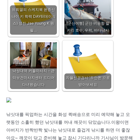
유희열의 스케치북 윤종신
나이 키 학력 DAY6(데이식
스) 성진 Jae Young K 원
[군산여행] 군산 비응항 발
필…
키리 호수, 우럭, 바다낚시
낙성대역 커플마사지 - 관
악보건마사지센터 드디어
자율신경검사 '두안톤'으로
다녀왔습니다
받아보세요
낚싯대를 픽업하는 시간을 화성 퀵배송으로 미리 예약해 놓고 오
랫동안 소홀히 했던 낚싯대를 꺼내 깨끗이 닦았습니다.이왕이면
아버지가 반짝반짝 빛나는 낚싯대로 즐겁게 낚시를 하면 더 좋잖
아요~ 깨끗이 닦고 준비해 놓고 잠시 기다리니까 기사님이 방문해