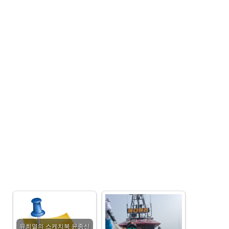
유희열의 스케치북 윤종신