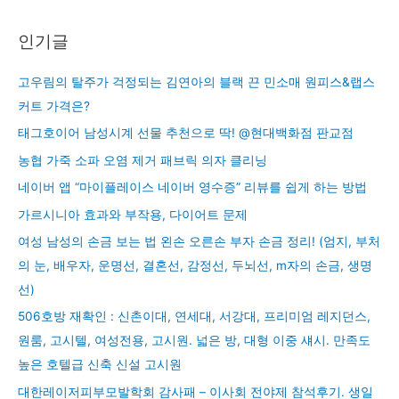
인기글
고우림의 탈주가 걱정되는 김연아의 블랙 끈 민소매 원피스&랩스
커트 가격은?
태그호이어 남성시계 선물 추천으로 딱! @현대백화점 판교점
농협 가죽 소파 오염 제거 패브릭 의자 클리닝
네이버 앱 “마이플레이스 네이버 영수증” 리뷰를 쉽게 하는 방법
가르시니아 효과와 부작용, 다이어트 문제
여성 남성의 손금 보는 법 왼손 오른손 부자 손금 정리! (엄지, 부처
의 눈, 배우자, 운명선, 결혼선, 감정선, 두뇌선, m자의 손금, 생명
선)
506호방 재확인 : 신촌이대, 연세대, 서강대, 프리미엄 레지던스,
원룸, 고시텔, 여성전용, 고시원. 넓은 방, 대형 이중 섀시. 만족도
높은 호텔급 신축 신설 고시원
대한레이저피부모발학회 감사패 – 이사회 전야제 참석후기. 생일