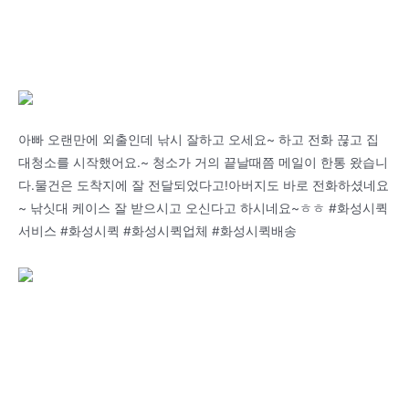
아빠 오랜만에 외출인데 낚시 잘하고 오세요~ 하고 전화 끊고 집
대청소를 시작했어요.~ 청소가 거의 끝날때쯤 메일이 한통 왔습니
다.물건은 도착지에 잘 전달되었다고!아버지도 바로 전화하셨네요
~ 낚싯대 케이스 잘 받으시고 오신다고 하시네요~ㅎㅎ #화성시퀵
서비스 #화성시퀵 #화성시퀵업체 #화성시퀵배송