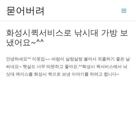
콘
묻어버려
텐
Main
츠
Men
로
화성시퀵서비스로 낚시대 가방 보
건
냈어요~^^
너
뛰
기
안녕하세요^^ 이웃집~~ 바람이 살랑살랑 불어서 외출하기 좋은 날
씨네요~ 햇살도 너무 따뜻하고 좋아요.^^화성시 퀵서비스에서 낚
싯대 케이스를 화성시 퀵으로 보낸 이야기를 하려고 합니다~