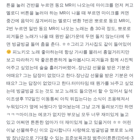
튼을 눌러 건반을 누르면 동요 MR이 나오는데 마이크를 먼저 켜고
멜로디 버튼을 눌러야 하는 MR이 나올 때 부르면 마이크를 켜면
중간에 음악이 끊겨버리는 멜로디 변환 1번은 뽀로로 동요 MR이,
2번 누르면 일반 동요 MR이 나오는 노래는 총 30곡 정도, 뽀로로
피겨들은 노래가 나올 때 원반 끝(가운데 두면 돌지 않는다)에 두
면 빙글빙글 돌며 춤을 춘다. ㅎㅎ그리고 가사집도 같이 들어있어
피노키오 노래 좋아하는데 항상 가사를 몰라서 흥얼거리지만
보고 따라하기 딱 좋은튼튼하게 놀아봅시다.피겨들과 함께 사진찍
어주고 싶었는데 술술 흘러가버렸어..장난감 선물을 받은 기분은
어때요? 그는 답장이 없었다고 한다.장난감 선물을 받은 기분은 어
때요? 그는 답장이 없었다고 한다.터미타임 때 뭔가를 놔주고 싶었
는데 빙글빙글 도는 것도 보고 노래도 들으면서 할 수 있어서 일석
이조생후 112일인 이동통씨 아직 뒤집는다는 소식이 조용해져서
누워있다가 옆에 놔뒀다가 엎어놨는데 그냥 고개 돌려보기만 하면
ㅋㅋㅋ마이크는 에코가 없지만 부모님 모두 너무 재미있게 놀고
있고 어쩌면 튼튼한 엄마가 더 재미있게 놀고 있을거야 ㅎㅎ 어린
이날 선물해주신 이모 감사합니다 사랑해요.빙글빙글 뽀로로 노래
방 장난감으로 기대할 수 있는 표준보육과정 범주(이튼튼(만0세-3