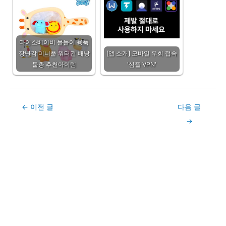
다이소베이비 물놀이 용품
장난감 미니풀 워터건 배낭
[앱 소개] 모바일 우회 접속
물총 추천아이템
'심플 VPN'
Post
←
이전 글
다음 글
navigation
→