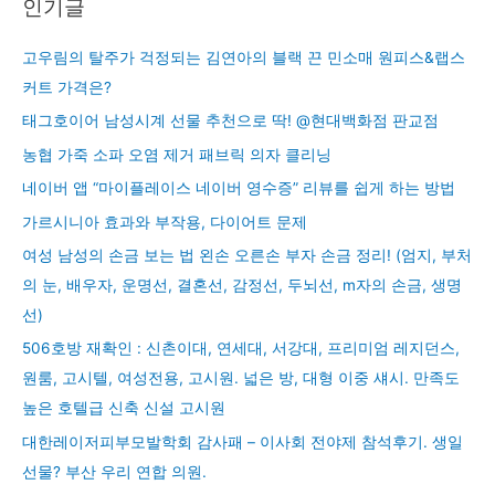
인기글
고우림의 탈주가 걱정되는 김연아의 블랙 끈 민소매 원피스&랩스
커트 가격은?
태그호이어 남성시계 선물 추천으로 딱! @현대백화점 판교점
농협 가죽 소파 오염 제거 패브릭 의자 클리닝
네이버 앱 “마이플레이스 네이버 영수증” 리뷰를 쉽게 하는 방법
가르시니아 효과와 부작용, 다이어트 문제
여성 남성의 손금 보는 법 왼손 오른손 부자 손금 정리! (엄지, 부처
의 눈, 배우자, 운명선, 결혼선, 감정선, 두뇌선, m자의 손금, 생명
선)
506호방 재확인 : 신촌이대, 연세대, 서강대, 프리미엄 레지던스,
원룸, 고시텔, 여성전용, 고시원. 넓은 방, 대형 이중 섀시. 만족도
높은 호텔급 신축 신설 고시원
대한레이저피부모발학회 감사패 – 이사회 전야제 참석후기. 생일
선물? 부산 우리 연합 의원.