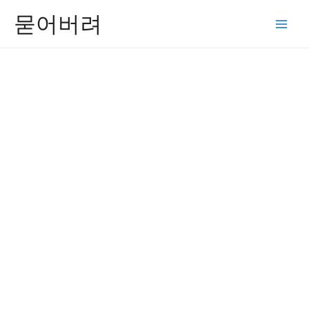
콘
묻어버려
텐
Main
츠
Men
로
건
너
뛰
기