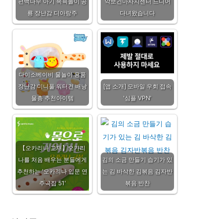
편백나무 아기 목욕놀이 공
악보건마사지센터 드디어
룡 장난감 디아랑주
다녀왔습니다
다이소베이비 물놀이 용품
장난감 미니풀 워터건 배낭
[앱 소개] 모바일 우회 접속
물총 추천아이템
'심플 VPN'
【오카리나 교재】오카리
나를 처음 배우는 분들에게
김의 소금 만들기 습기가 있
추천하는 '오카리나 입문 연
는 김 바삭한 김볶음 김자반
주곡집 51'
볶음 반찬