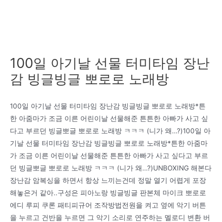
100일 아기날 선물 터미타임 장난
감 빙글빙글 뽀로로 노래방
100일 아기날 선물 터미타임 장난감 빙글빙글 뽀로로 노래방*튼
한 아줌마가 조금 이른 어린이날 선물해준 튼튼한 아빠가 사고 싶
다고 부르던 빙글뽀글 뽀로로 노래방 ㅋㅋㅋ (니가 왜…?)100일 아
기날 선물 터미타임 장난감 빙글빙글 뽀로로 노래방*튼한 아줌마
가 조금 이른 어린이날 선물해준 튼튼한 아빠가 사고 싶다고 부르
던 빙글뽀글 뽀로로 노래방 ㅋㅋㅋ (니가 왜…?)UNBOXING 해본다
장난감 암복싱을 하면서 항상 느끼는건데 정말 열기 어렵게 포장
해놓은거 같아..구성은 피아노랑 빙글빙글 판본체 마이크 뽀로로
에디 루피 쿠론 패티피규어 조작방법전원을 켜고 옆에 악기 버튼
을 누르고 건반을 누르면 그 악기 소리로 연주하는 멜로디 변환 버