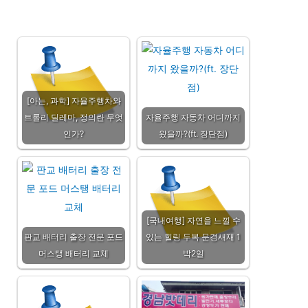
[아는, 과학] 자율주행차와
트롤리 딜레마, 정의란 무엇
자율주행 자동차 어디까지
인가?
왔을까?(ft. 장단점)
[국내여행] 자연을 느낄 수
판교 배터리 출장 전문 포드
있는 힐링 두복 문경새재 1
머스탱 배터리 교체
박2일