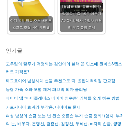
[경남 배터리 플러스]마산
양덕동 수출 1공구 아우디
아기 목욕 타올 추천 베베른
A6 C7 외제차 수입차 배터
소프트 모달 베이비 타월
리 무료 출장 교체
인기글
고우림의 탈주가 걱정되는 김연아의 블랙 끈 민소매 원피스&랩스
커트 가격은?
태그호이어 남성시계 선물 추천으로 딱! @현대백화점 판교점
농협 가죽 소파 오염 제거 패브릭 의자 클리닝
네이버 앱 “마이플레이스 네이버 영수증” 리뷰를 쉽게 하는 방법
가르시니아 효과와 부작용, 다이어트 문제
여성 남성의 손금 보는 법 왼손 오른손 부자 손금 정리! (엄지, 부처
의 눈, 배우자, 운명선, 결혼선, 감정선, 두뇌선, m자의 손금, 생명