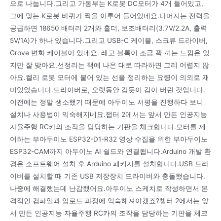
으로 나눕니다.그리고 가동부는 K로봇 DC모터가 4개 들어있고,
그에 맞는 K로봇 바퀴가 짝을 이루어 들어있네요.나머지는 전력을
공급하면 18650 배터리 2개와 홀더, 보조배터리(3.7V/2.2A, 출력
5V/1A)가 하나 있습니다.그리고 USB-C 케이블, 스크류 드라이버,
Grove 변화 케이블이 있네요. 레고 블록이 조금 꽉 끼는 느낌은 있
지만 잘 맞아요.선정리는 책에 나온 대로 따라하면 그리 어렵지 않
아요.켈리 로봇 모터에 붙어 있는 선을 정리하는 요령이 의외로 재
미있었습니다.드라이버로, 오랫동안 감듯이 감아 버린 것입니다.
이전에는 정말 생소했기 때문에 아두이노 서평을 진행하다 보니
설치나 사용법이 익숙해지네요.챕터 2에서는 앞서 만든 인공지능
자율주행 RC카의 조작을 담당하는 기판을 체크합니다.모터를 제
어하는 부아두이노 ESP32-D1-R32 영상 수집을 위한 부아두이노
ESP32-CAM까지 아두이노 AI 쉴드와 연결됩니다.Arduino 개발 환
경은 소프트웨어 설치 후 Arduino 패키지를 설치합니다.USB 드라
이버를 설치할 때 기존 USB 저장장치 드라이버와 충돌했습니다.
나중에 해결했는데 난감했어요.아두이노 스케치로 작성하면서 본
격적인 컴파일과 업로드 과정에 익숙해져야겠죠?챕터 2에서는 앞
서 만든 인공지능 자율주행 RC카의 조작을 담당하는 기판을 체크