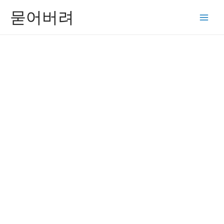
콘
묻어버려
텐
Main
츠
Men
로
건
너
뛰
기