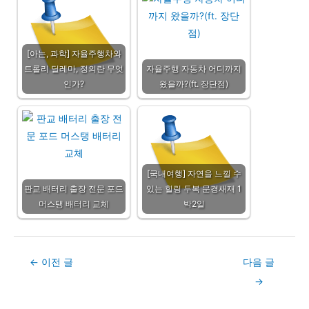
[아는, 과학] 자율주행차와
트롤리 딜레마, 정의란 무엇
자율주행 자동차 어디까지
인가?
왔을까?(ft. 장단점)
[국내여행] 자연을 느낄 수
판교 배터리 출장 전문 포드
있는 힐링 두복 문경새재 1
머스탱 배터리 교체
박2일
Post
←
이전 글
다음 글
navigation
→