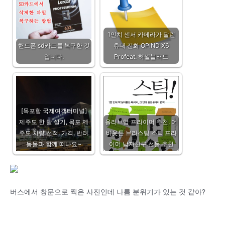
1인치 센서 카메라가 달린
핸드폰 sd카드를 복구한 것
휴대 전화 OPIND X6
입니다.
Profeat. 허셀블러드
[목포항 국제여객터미널]
제주도 한 달 살기, 목포 제
올리브영 프라이머 추천, 어
주도 차량 선적, 가격, 반려
바웃톤 브라스팅 스틱 프라
동물과 함께 떠나요~
이머 남자친구 선물 추천
버스에서 창문으로 찍은 사진인데 나름 분위기가 있는 것 같아?