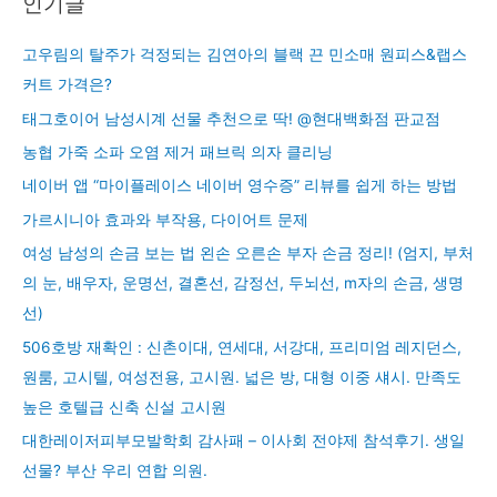
인기글
고우림의 탈주가 걱정되는 김연아의 블랙 끈 민소매 원피스&랩스
커트 가격은?
태그호이어 남성시계 선물 추천으로 딱! @현대백화점 판교점
농협 가죽 소파 오염 제거 패브릭 의자 클리닝
네이버 앱 “마이플레이스 네이버 영수증” 리뷰를 쉽게 하는 방법
가르시니아 효과와 부작용, 다이어트 문제
여성 남성의 손금 보는 법 왼손 오른손 부자 손금 정리! (엄지, 부처
의 눈, 배우자, 운명선, 결혼선, 감정선, 두뇌선, m자의 손금, 생명
선)
506호방 재확인 : 신촌이대, 연세대, 서강대, 프리미엄 레지던스,
원룸, 고시텔, 여성전용, 고시원. 넓은 방, 대형 이중 섀시. 만족도
높은 호텔급 신축 신설 고시원
대한레이저피부모발학회 감사패 – 이사회 전야제 참석후기. 생일
선물? 부산 우리 연합 의원.