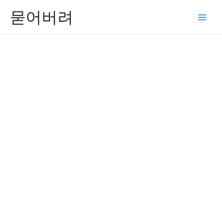
콘
묻어버려
텐
Main
츠
Men
로
건
너
뛰
기