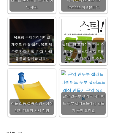
입니다.
Profeat. 허셀블러드
[목포항 국제여객터미널]
제주도 한 달 살기, 목포 제
올리브영 프라이머 추천, 어
주도 차량 선적, 가격, 반려
바웃톤 브라스팅 스틱 프라
동물과 함께 떠나요~
이머 남자친구 선물 추천
곤약 연두부 샐러드 다이어
리플 소송 결과 전망 - 상장
트 두부 샐러드드레싱 만들
폐지 리츠의 시세 전망
기 곤약 요리법