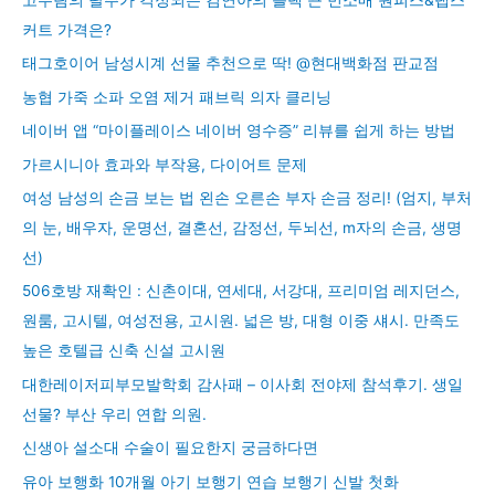
커트 가격은?
태그호이어 남성시계 선물 추천으로 딱! @현대백화점 판교점
농협 가죽 소파 오염 제거 패브릭 의자 클리닝
네이버 앱 “마이플레이스 네이버 영수증” 리뷰를 쉽게 하는 방법
가르시니아 효과와 부작용, 다이어트 문제
여성 남성의 손금 보는 법 왼손 오른손 부자 손금 정리! (엄지, 부처
의 눈, 배우자, 운명선, 결혼선, 감정선, 두뇌선, m자의 손금, 생명
선)
506호방 재확인 : 신촌이대, 연세대, 서강대, 프리미엄 레지던스,
원룸, 고시텔, 여성전용, 고시원. 넓은 방, 대형 이중 섀시. 만족도
높은 호텔급 신축 신설 고시원
대한레이저피부모발학회 감사패 – 이사회 전야제 참석후기. 생일
선물? 부산 우리 연합 의원.
신생아 설소대 수술이 필요한지 궁금하다면
유아 보행화 10개월 아기 보행기 연습 보행기 신발 첫화