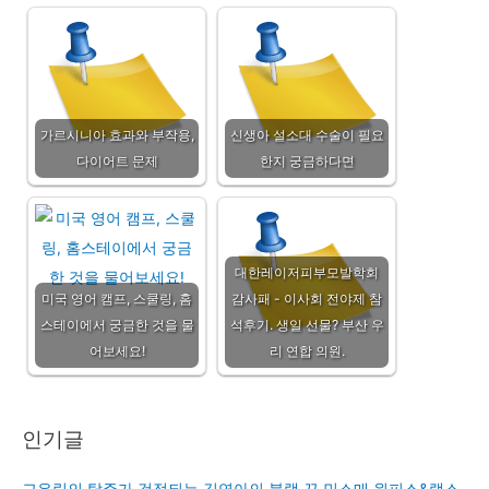
가르시니아 효과와 부작용,
신생아 설소대 수술이 필요
다이어트 문제
한지 궁금하다면
대한레이저피부모발학회
미국 영어 캠프, 스쿨링, 홈
감사패 - 이사회 전야제 참
스테이에서 궁금한 것을 물
석후기. 생일 선물? 부산 우
어보세요!
리 연합 의원.
인기글
고우림의 탈주가 걱정되는 김연아의 블랙 끈 민소매 원피스&랩스