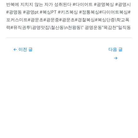
반복에 지치지 않는 자가 성취된다 #다이어트 #광명복싱 #광명시
#광명동 #광명pt #복싱PT #키즈복싱 #정통복싱#다이어트복싱#
포커스미트#광문초#광문중#광문초#경찰복싱#복싱단증\학교폭
력#뮤직권투\광명맛집\철산동\n천왕동\” 광명운동”목감천”일직동
Post
←
이전 글
다음 글
navigation
→