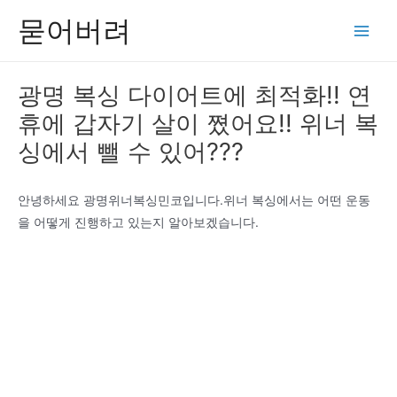
콘
묻어버려
텐
Main
츠
Men
로
광명 복싱 다이어트에 최적화!! 연
건
휴에 갑자기 살이 쪘어요!! 위너 복
너
뛰
싱에서 뺄 수 있어???
기
안녕하세요 광명위너복싱민코입니다.위너 복싱에서는 어떤 운동
을 어떻게 진행하고 있는지 알아보겠습니다.