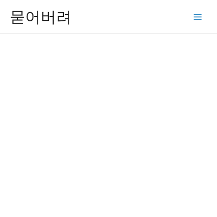
콘
묻어버려
텐
Main
츠
Men
로
건
너
뛰
기