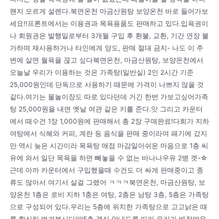
왠지 모르게 설렌다.북면온천 마금산원탕 보양온천 바로 들어가보
세요!!프론트에서는 이용권과 목욕용품도 판매하고 있다.입욕권이
나 회원권은 발행일로부터 3개월 구입 후 환불, 교환, 기간 연장 불
가하며 재사용하거나 타인에게 양도, 판매 절대 금지- 나도 이 주
변에 살면 월욕을 끊고 싶다북면온천, 마금산원탕, 보양온천에서
오늘날 우리가 이용하는 것은 가족탕(일반실) 2인 2시간 기준
25,000원인데 단독으로 사용하기 때문에 가격이 나쁘지 않을 것
같다.여기는 물놀이장도 따로 있다던데 거긴 한번 가보고싶어가족
탕 25,000원을 내면 옛날 여관 같은 키를 준다.앗 그리고 카운터
에서 때수건 1장 1,000원에 판매해서 총 2장 구매완료!다희가 지하
여탕에서 식혜와 커피, 계란 등 음식을 판매 중이라며 패기에 갔지
만 역시 늦은 시간이라 목욕탕 매점 마감일아쉬운 마음으로 1층 씨
유에 와서 일단 목욕을 하면 빼놓을 수 없는 바나나우유 2병 겟-☆
근데 아까 카운터에서 구입했을때 수건도 더 싸게 판매중이고 종
류도 많아서 여기서 살걸 그랬어 ㅋㅋㅋ북면온천, 마금산원탕, 보
양온천 1층은 로비 지하 1충은 여탕, 2층은 남탕 3층, 5층은 가족탕
으로 구성되어 있다.우리는 5층에 위치한 가족탕으로 고고낡은 때
를 확실히 벗겨봅시다!!!!5층 객실 안내도를 따라 우리가 배정받은