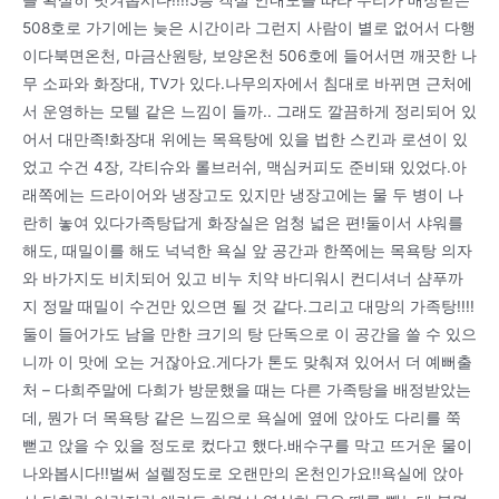
508호로 가기에는 늦은 시간이라 그런지 사람이 별로 없어서 다행
이다북면온천, 마금산원탕, 보양온천 506호에 들어서면 깨끗한 나
무 소파와 화장대, TV가 있다.나무의자에서 침대로 바뀌면 근처에
서 운영하는 모텔 같은 느낌이 들까.. 그래도 깔끔하게 정리되어 있
어서 대만족!화장대 위에는 목욕탕에 있을 법한 스킨과 로션이 있
었고 수건 4장, 각티슈와 롤브러쉬, 맥심커피도 준비돼 있었다.아
래쪽에는 드라이어와 냉장고도 있지만 냉장고에는 물 두 병이 나
란히 놓여 있다가족탕답게 화장실은 엄청 넓은 편!둘이서 샤워를
해도, 때밀이를 해도 넉넉한 욕실 앞 공간과 한쪽에는 목욕탕 의자
와 바가지도 비치되어 있고 비누 치약 바디워시 컨디셔너 샴푸까
지 정말 때밀이 수건만 있으면 될 것 같다.그리고 대망의 가족탕!!!!
둘이 들어가도 남을 만한 크기의 탕 단독으로 이 공간을 쓸 수 있으
니까 이 맛에 오는 거잖아요.게다가 톤도 맞춰져 있어서 더 예뻐출
처 – 다희주말에 다희가 방문했을 때는 다른 가족탕을 배정받았는
데, 뭔가 더 목욕탕 같은 느낌으로 욕실에 옆에 앉아도 다리를 쭉
뻗고 앉을 수 있을 정도로 컸다고 했다.배수구를 막고 뜨거운 물이
나와봅시다!!벌써 설렐정도로 오랜만의 온천인가요!!욕실에 앉아