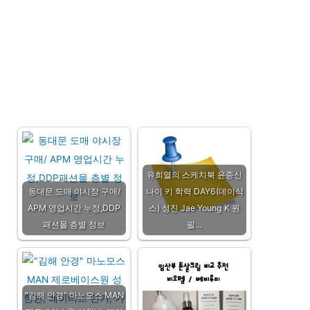
유희열의 스케치북 윤종신
동대문 도매 야시장 구매/
나이 키 학력 DAY6(데이식
APM 영업시간 누정,DDP
스) 성진 Jae Young K 원
패션몰 층별 정보
필…
"김해 안경" 마노모스 MAN