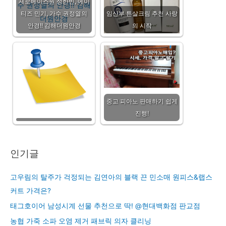
제로베이스원 성한빈, 에이
티즈 민기, 가수 권정열의
임산부 튼살크림 추천 사랑
안경!! 김해더원안경
의 시작
중고 피아노 판매하기 쉽게
진행!
인기글
고우림의 탈주가 걱정되는 김연아의 블랙 끈 민소매 원피스&랩스
커트 가격은?
태그호이어 남성시계 선물 추천으로 딱! @현대백화점 판교점
농협 가죽 소파 오염 제거 패브릭 의자 클리닝