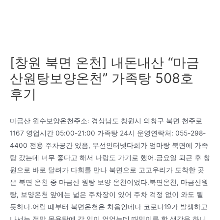
[창원 북면 온천] 내돈내산 “마금
산원탕보양온천” 가족탕 508호
후기
마금산 원수보양온천주소: 경상남도 창원시 의창구 북면 천주로
1167 영업시간 05:00-21:00 가족탕 24시 운영연락처: 055-298-
4400 전용 주차공간 있음, 무선인터넷다희가 엄마랑 북면에 가족
탕 갔는데 너무 좋다고 해서 나랑도 가기로 했어.금요일 퇴근 후 창
원으로 바로 달려가 다희를 만나 북면으로 고고우리가 도착한 곳
은 북면 온천 중 마금산 원탕 보양 온천이었다.북면온천, 마금산원
탕, 보양온천 앞에는 넓은 주차장이 있어 주차 걱정 없이 와도 될
듯하다.어릴 때부터 북면온천은 처음인데다 코로나19가 발생하고
나서는 정말 목욕탕에 갈 일이 없었는데 때밀이를 할 생각을 하니