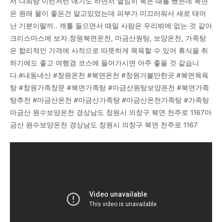
서 다희랑 이런저런 얘기도 하면서 열심히 묵은 때를 뺐는데 북면
은 원래 물이 좋은건 알고있었는데 피부가 미끄러워서 새로 태어
난 기분이랄까.. 캐롤 들으면서 때밀 사람은 우리밖에 없는 것 같아
크리스마스에 보자.창원북면온천, 마금산원탕, 보양온천, 가족탕
은 합리적인 가격에 사적으로 따뜻하게 목욕할 수 있어 휴식을 취
하기에도 좋고 여행겸 코스에 들어가시면 아주 좋을 것 같습니
다.#내동네산 #창원온천 #북면온천 #창원가볼만한곳 #북면목욕
탕 #창원가족창문 #북면가족탕 #마금산원탕보양온천 #북면가족
탕추천 #마금산온천 #마금산가족탕 #마금산온천가족탕 #가족탕
마금산 원수보양온천 경상남도 창원시 의창구 북면 천주로 1167마
금산 원수보양온천 경상남도 창원시 의창구 북면 천주로 1167