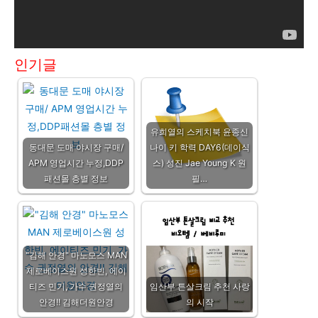
인기글
유희열의 스케치북 윤종신
동대문 도매 야시장 구매/
나이 키 학력 DAY6(데이식
APM 영업시간 누정,DDP
스) 성진 Jae Young K 원
패션몰 층별 정보
필…
"김해 안경" 마노모스 MAN
제로베이스원 성한빈, 에이
티즈 민기, 가수 권정열의
임산부 튼살크림 추천 사랑
안경!! 김해더원안경
의 시작