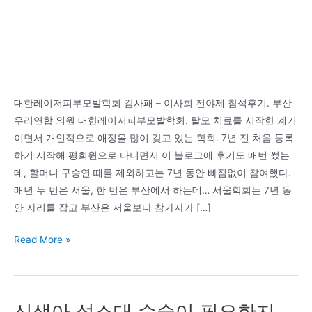
대한레이저피부모발학회 감사패 – 이사회 전야제 참석후기. 부산
우리연합 의원 대한레이저피부모발학회. 탈모 치료를 시작한 계기
이면서 개인적으로 애정을 많이 갖고 있는 학회. 7년 전 처음 등록
하기 시작해 평회원으로 다니면서 이 블로그에 후기도 매번 썼는
데, 할머니 구승연 때를 제외하고는 7년 동안 빠짐없이 참여했다.
매년 두 번은 서울, 한 번은 부산에서 하는데… 서울학회는 7년 동
안 자리를 잡고 부산은 서울보다 참가자가 […]
대
Read More »
한
레
이
신생아 설소대 수술이 필요한지
저