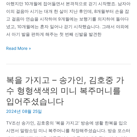
아했지만 10개월에 접어들면서 본격적으로 걷기 시작했죠. 남자아
이의 걸음마 시기는 대개 한 살이 지난 후인데, 8개월부터 손을 잡
고 걸음마 연습을 시작하여 9개월에는 보행기를 의지하여 돌아다
녔고, 10개월에는 혼자 일어나 걷기 시작했습니다. 그래서 야외에
서 아기 발을 편하게 해주는 첫 번째 신발을 발견한
유
Read More »
아
보
행
복을 가지고 – 송가인, 김호중 가
화
10
수 형형색색의 미니 복주머니를
개
입어주셨습니다
월
아
2024년 08월 25일
기
TV조선 송가인, 김호중의 ‘복을 가지고’ 방송에 생활 한복을 입으
보
시면서 말랑소잉 미니 복주머니를 착장해주셨습니다. 방송 포스터
행