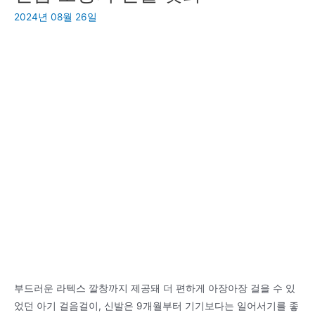
수
후
2024년 08월 26일
술
기.
이
생
필
일
요
선
한
물?
지
부
궁
산
금
우
하
리
다
연
면
합
의
원.
부드러운 라텍스 깔창까지 제공돼 더 편하게 아장아장 걸을 수 있
었던 아기 걸음걸이, 신발은 9개월부터 기기보다는 일어서기를 좋