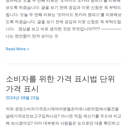
녕하세요 오늘 두 번째 리뷰는 ‘오마이드 토카라 원피스’를 리뷰해
셨
보도록 하겠습니다. 글을 보기 전에 공감과 이웃 신청은 꼭 부탁드
습
립니다. 오늘 두 번째 리뷰는 ‘오마이드 토카라 원피스’를 리뷰해보
니
도록 하겠습니다. 글을 보기 전에 공감과 이웃 신청은 꼭 부탁드립
다
니다. 영상을 보고 바로 생각한 것은 무엇입니까???? —————
나는 편안함이 먼저 보이는 것
여
Read More »
성
패
션
소비자를 위한 가격 표시법 단위
쇼
핑
가격 표시
몰
2024년 08월 23일
29
차
저와 권장소비자가격표시제여러분들은마트나편의점에서물건을
리
살때가격표만보고구입하나요? 아니면 직접 계산기를 두드려 비교
뷰
해 보시겠어요? 아마 대부분의 사람들은 눈으로만 대충 확인하고
오