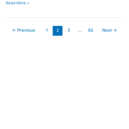
구
[국
Read More »
우
내
먼,
여
베
행]
Post
니
←
Previous
1
2
3
…
62
Next
→
자
pagination
트,
연
메
을
리
느
어
낄
라
수
운
있
드,
는
라
힐
이
링
크
두
유,
복
젝
문
시
경