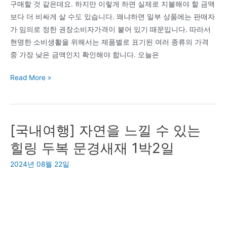
구매할 것 같은데요. 하지만 이렇게 하면 실제로 지불해야 할 금액
키,
보다 더 비싸게 살 수도 있습니다. 왜냐하면 일부 상품에는 판매자
오
가 임의로 정한 권장소비자가격이 붙어 있기 때문입니다. 따라서
키
현명한 소비생활을 위해서는 제품별로 표기된 여러 종류의 가격
진,
중 가장 낮은 금액인지 확인해야 합니다. 오늘은
육
식
소
Read More »
걸
비
스,
자
슬
를
로
[국내여행] 자연을 느낄 수 있는
위
우
한
힐링 두복 문경새재 1박2일
앤,
가
핫
2024년 08월 22일
격
핑,
표
고
시
고
법
싱,
단
프