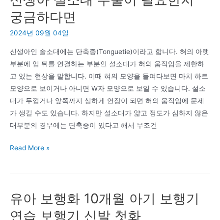
피
궁금하다면
부
2024년 09월 04일
모
발
신생아인 솔소대에는 단축증(Tonguetie)이라고 합니다. 혀의 아랫
학
부분에 입 뒤를 연결하는 부분인 설소대가 혀의 움직임을 제한하
회
고 있는 현상을 말합니다. 이때 혀의 모양을 들여다보면 마치 하트
감
모양으로 보이거나 아니면 W자 모양으로 보일 수 있습니다. 설소
사
대가 두껍거나 앞쪽까지 심하게 연장이 되면 혀의 움직임에 문제
패
가 생길 수도 있습니다. 하지만 설소대가 얇고 정도가 심하지 않은
–
대부분의 경우에는 단축증이 있다고 해서 무조건
이
사
신
Read More »
회
생
전
아
야
설
제
유아 보행화 10개월 아기 보행기
소
참
대
연습 보행기 신발 첫화
석