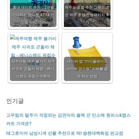
홍대 데이트 추천 :: 2개월
제주도 호텔 추천 그랜드 조
기다려서 갔다온 4233 마
선 제주 호캉스 봄패키지 후
음센터^-^
기
제주여행 제주 볼거리 제주
네이버 앱 "마이플레이스
서귀포 곤돌라 체험 - 베니
네이버 영수증" 리뷰를 쉽
스랜드 유럽수국축제
게 하는 방법
인기글
고우림의 탈주가 걱정되는 김연아의 블랙 끈 민소매 원피스&랩스
커트 가격은?
태그호이어 남성시계 선물 추천으로 딱! @현대백화점 판교점