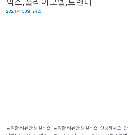
믹스,플라이모델,트렌디
중
가
2024년 08월 24일
수
형
형
색
색
의
미
니
복
주
머
니
를
입
어
솔직한 리뷰만 남길게요. 솔직한 리뷰만 남길게요. 안녕하세요. 안
주