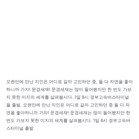
위
롬
가
비
격
기
표
닝,
시
메
이
비
베
이
비,
오랜만에 만난 지인은 어디로 갈까 고민하던 중, 둘 다 자연을 좋아
릴
하니까 가자! 문경새재! 문경새재는 많이 들어봤지만 한 번도 가보
리
지 못한 미지의 세계를 살펴봅시다. 1일 8시 경부고속버스터미널
안
을 출발, 오랜만에 만난 지인은 어디로 갈까 고민하던 중 둘 다 자
코,98℃,
연을 좋아하니까 가자! 문경새재! 문경새재는 많이 들어봤지만 한
사
번도 가보지 못한 미지의 세계를 살펴봅시다. 1일 8시 경부고속버
만,
스터미널 출발
공