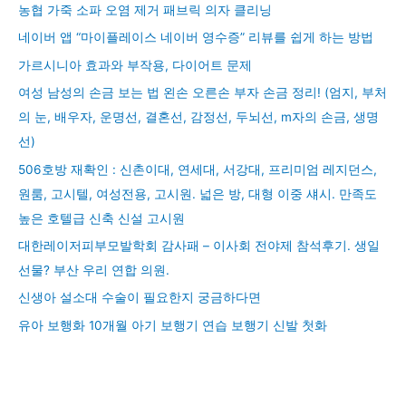
농협 가죽 소파 오염 제거 패브릭 의자 클리닝
네이버 앱 “마이플레이스 네이버 영수증” 리뷰를 쉽게 하는 방법
가르시니아 효과와 부작용, 다이어트 문제
여성 남성의 손금 보는 법 왼손 오른손 부자 손금 정리! (엄지, 부처
의 눈, 배우자, 운명선, 결혼선, 감정선, 두뇌선, m자의 손금, 생명
선)
506호방 재확인 : 신촌이대, 연세대, 서강대, 프리미엄 레지던스,
원룸, 고시텔, 여성전용, 고시원. 넓은 방, 대형 이중 섀시. 만족도
높은 호텔급 신축 신설 고시원
대한레이저피부모발학회 감사패 – 이사회 전야제 참석후기. 생일
선물? 부산 우리 연합 의원.
신생아 설소대 수술이 필요한지 궁금하다면
유아 보행화 10개월 아기 보행기 연습 보행기 신발 첫화