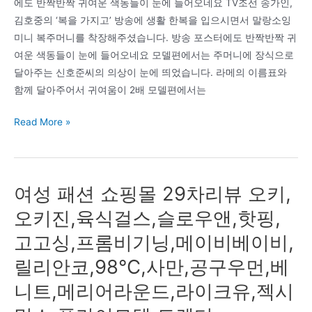
에도 반짝반짝 귀여운 색동들이 눈에 들어오네요 TV조선 송가인,
기
김호중의 ‘복을 가지고’ 방송에 생활 한복을 입으시면서 말랑소잉
연
미니 복주머니를 착장해주셨습니다. 방송 포스터에도 반짝반짝 귀
습
여운 색동들이 눈에 들어오네요 모델편에서는 주머니에 장식으로
보
달아주는 신호준씨의 의상이 눈에 띄었습니다. 라메의 이름표와
행
함께 달아주어서 귀여움이 2배 모델편에서는
기
신
복
Read More »
발
을
첫
가
화
지
여성 패션 쇼핑몰 29차리뷰 오키,
고
–
오키진,육식걸스,슬로우앤,핫핑,
송
고고싱,프롬비기닝,메이비베이비,
가
인,
릴리안코,98℃,사만,공구우먼,베
김
니트,메리어라운드,라이크유,젝시
호