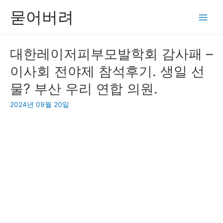
콘
묻어버려
텐
Main
츠
Men
로
대한레이저피부모발학회 감사패 –
건
이사회 전야제 참석후기. 생일 선
너
뛰
물? 부산 우리 연합 의원.
기
2024년 09월 20일