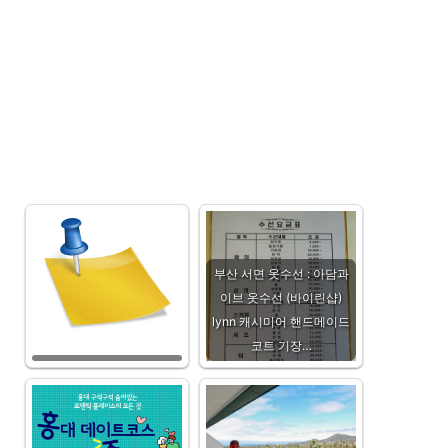
믹
새
스,
재
플
1
라
박
이
2
모
일
델,
트
렌
디
부산 서면 옷수선 : 아담과
이브 옷수선 (바이린샵)
lynn 캐시미어 핸드메이드
코트 기장…